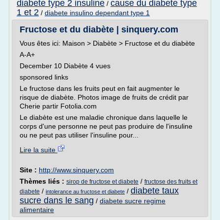
diabete type 2 insuline
cause du diabete type
/
1 et 2
/
diabete insulino dependant type 1
Fructose et du diabète | sinquery.com
Vous êtes ici: Maison > Diabète > Fructose et du diabète
A-A+
December 10 Diabète 4 vues
sponsored links
Le fructose dans les fruits peut en fait augmenter le
risque de diabète. Photos image de fruits de crédit par
Cherie partir Fotolia.com
Le diabète est une maladie chronique dans laquelle le
corps d'une personne ne peut pas produire de l'insuline
ou ne peut pas utiliser l'insuline pour...
Lire la suite
Site :
http://www.sinquery.com
Thèmes liés :
/
sirop de fructose et diabete
fructose des fruits et
diabete taux
/
/
diabete
intolerance au fructose et diabete
sucre dans le sang
/
diabete sucre regime
alimentaire