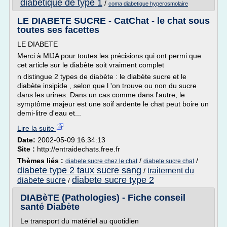
diabetique de type 1
/
coma diabetique hyperosmolaire
LE DIABETE SUCRE - CatChat - le chat sous
toutes ses facettes
LE DIABETE
Merci à MIJA pour toutes les précisions qui ont permi que
cet article sur le diabète soit vraiment complet
n distingue 2 types de diabète : le diabète sucre et le
diabète insipide , selon que l 'on trouve ou non du sucre
dans les urines. Dans un cas comme dans l'autre, le
symptôme majeur est une soif ardente le chat peut boire un
demi-litre d'eau et...
Lire la suite
Date:
2002-05-09 16:34:13
Site :
http://entraidechats.free.fr
Thèmes liés :
/
/
diabete sucre chez le chat
diabete sucre chat
diabete type 2 taux sucre sang
traitement du
/
diabete sucre type 2
diabete sucre
/
DIABèTE (Pathologies) - Fiche conseil
santé Diabète
Le transport du matériel au quotidien