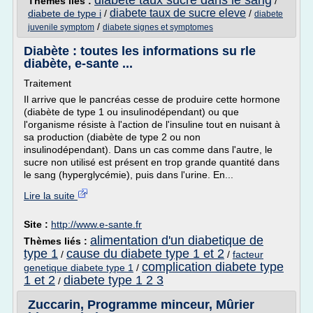
diabete taux sucre dans le sang
Thèmes liés :
/
diabete taux de sucre eleve
diabete de type i
/
/
diabete
/
juvenile symptom
diabete signes et symptomes
Diabète : toutes les informations su rle
diabète, e-sante ...
Traitement
Il arrive que le pancréas cesse de produire cette hormone
(diabète de type 1 ou insulinodépendant) ou que
l'organisme résiste à l'action de l'insuline tout en nuisant à
sa production (diabète de type 2 ou non
insulinodépendant). Dans un cas comme dans l'autre, le
sucre non utilisé est présent en trop grande quantité dans
le sang (hyperglycémie), puis dans l'urine. En...
Lire la suite
Site :
http://www.e-sante.fr
alimentation d'un diabetique de
Thèmes liés :
type 1
cause du diabete type 1 et 2
/
/
facteur
complication diabete type
genetique diabete type 1
/
1 et 2
diabete type 1 2 3
/
Zuccarin, Programme minceur, Mûrier