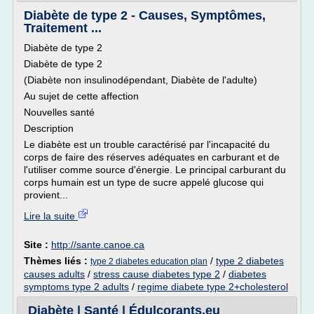
Diabète de type 2 - Causes, Symptômes,
Traitement ...
Diabète de type 2
Diabète de type 2
(Diabète non insulinodépendant, Diabète de l'adulte)
Au sujet de cette affection
Nouvelles santé
Description
Le diabète est un trouble caractérisé par l'incapacité du
corps de faire des réserves adéquates en carburant et de
l'utiliser comme source d'énergie. Le principal carburant du
corps humain est un type de sucre appelé glucose qui
provient...
Lire la suite
Site :
http://sante.canoe.ca
Thèmes liés :
/
type 2 diabetes
type 2 diabetes education plan
causes adults
/
stress cause diabetes type 2
/
diabetes
symptoms type 2 adults
/
regime diabete type 2+cholesterol
Diabète | Santé | Édulcorants.eu