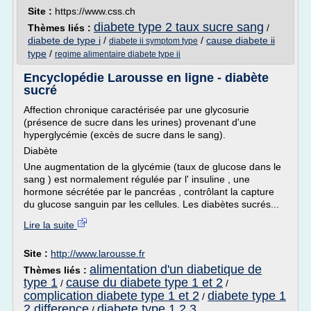
Site :
https://www.css.ch
diabete type 2 taux sucre sang
Thèmes liés :
/
diabete de type i
/
/
cause diabete ii
diabete ii symptom type
type
/
regime alimentaire diabete type ii
Encyclopédie Larousse en ligne - diabète
sucré
Affection chronique caractérisée par une glycosurie
(présence de sucre dans les urines) provenant d'une
hyperglycémie (excès de sucre dans le sang).
Diabète
Une augmentation de la glycémie (taux de glucose dans le
sang ) est normalement régulée par l' insuline , une
hormone sécrétée par le pancréas , contrôlant la capture
du glucose sanguin par les cellules. Les diabètes sucrés...
Lire la suite
Site :
http://www.larousse.fr
alimentation d'un diabetique de
Thèmes liés :
type 1
cause du diabete type 1 et 2
/
/
complication diabete type 1 et 2
diabete type 1
/
2 difference
diabete type 1 2 3
/