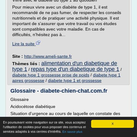
Vivre avec le diabète du type 1 au quotidien
Pour mieux vivre avec un diabète de type 1, il est
recommandé de ne pas fumer, de respecter les conseils
nutritionnels et de pratiquer une activité physique. Il est
important de s'assurer que votre travail ou vos études
sont compatibles avec votre maladie. En cas de
difficultés, n'hésitez pas à...
Lire la suite
Site :
http://www.ameli-sante.fr
alimentation d'un diabetique de
Thèmes liés :
type 1
repas type d'un diabetique de type 1
/
/
diabete type 1 grossesse prise de poids
/
diabete type 1
apres grossesse
/
diabete type 1 et grossesse
Glossaire - diabete-chien-chat.com.fr
Glossaire
Acidocétose diabétique
Situation d'urgence au cours de laquelle on constate des
concentrations en glucose sanguin extrêmement fortes
En poursuivant votre navigation sur ce site, vous acceptez
ainsi qu'un manque important en insuline. Le corps utilise
X
l'utilisation de cookies pour vous proposer des contenus et
alors la graisse pour lui fournir de l'énergie. Des cétones se
services adaptés à vos centres d'intérêts.
En savoir plus
déposent dans le sang et les urines. Les symptômes de