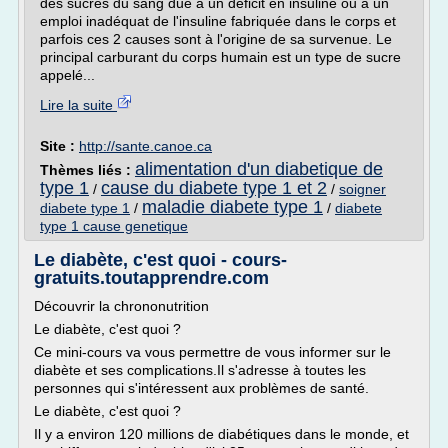
des sucres du sang due à un déficit en insuline ou à un
emploi inadéquat de l'insuline fabriquée dans le corps et
parfois ces 2 causes sont à l'origine de sa survenue. Le
principal carburant du corps humain est un type de sucre
appelé...
Lire la suite
Site :
http://sante.canoe.ca
alimentation d'un diabetique de
Thèmes liés :
type 1
cause du diabete type 1 et 2
/
/
soigner
maladie diabete type 1
diabete type 1
/
/
diabete
type 1 cause genetique
Le diabète, c'est quoi - cours-
gratuits.toutapprendre.com
Découvrir la chrononutrition
Le diabète, c'est quoi ?
Ce mini-cours va vous permettre de vous informer sur le
diabète et ses complications.Il s'adresse à toutes les
personnes qui s'intéressent aux problèmes de santé.
Le diabète, c'est quoi ?
Il y a environ 120 millions de diabétiques dans le monde, et