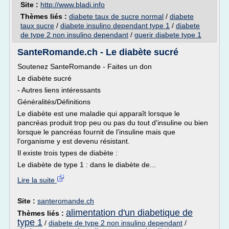
Site :
http://www.bladi.info
Thèmes liés :
diabete taux de sucre normal
/
diabete
taux sucre
/
diabete insulino dependant type 1
/
diabete
de type 2 non insulino dependant
/
guerir diabete type 1
SanteRomande.ch - Le diabète sucré
Soutenez SanteRomande - Faites un don
Le diabète sucré
- Autres liens intéressants
Généralités/Définitions
Le diabète est une maladie qui apparaît lorsque le
pancréas produit trop peu ou pas du tout d'insuline ou bien
lorsque le pancréas fournit de l'insuline mais que
l'organisme y est devenu résistant.
Il existe trois types de diabète :
Le diabète de type 1 : dans le diabète de...
Lire la suite
Site :
santeromande.ch
alimentation d'un diabetique de
Thèmes liés :
type 1
/
diabete de type 2 non insulino dependant
/