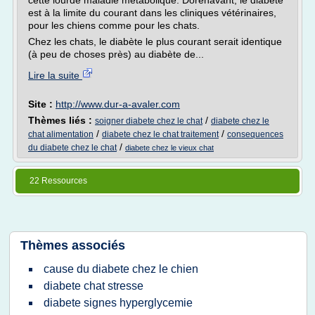
cette lourde maladie métabolique. Dorénavant, le diabète
est à la limite du courant dans les cliniques vétérinaires,
pour les chiens comme pour les chats.
Chez les chats, le diabète le plus courant serait identique
(à peu de choses près) au diabète de...
Lire la suite
Site :
http://www.dur-a-avaler.com
Thèmes liés :
/
soigner diabete chez le chat
diabete chez le
/
/
chat alimentation
diabete chez le chat traitement
consequences
/
du diabete chez le chat
diabete chez le vieux chat
22 Ressources
Thèmes associés
cause du diabete chez le chien
diabete chat stresse
diabete signes hyperglycemie