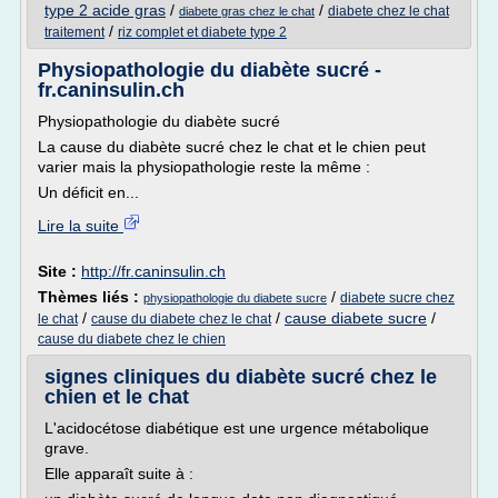
type 2 acide gras
/
/
diabete chez le chat
diabete gras chez le chat
/
traitement
riz complet et diabete type 2
Physiopathologie du diabète sucré -
fr.caninsulin.ch
Physiopathologie du diabète sucré
La cause du diabète sucré chez le chat et le chien peut
varier mais la physiopathologie reste la même :
Un déficit en...
Lire la suite
Site :
http://fr.caninsulin.ch
Thèmes liés :
/
diabete sucre chez
physiopathologie du diabete sucre
/
/
cause diabete sucre
/
le chat
cause du diabete chez le chat
cause du diabete chez le chien
signes cliniques du diabète sucré chez le
chien et le chat
L'acidocétose diabétique est une urgence métabolique
grave.
Elle apparaît suite à :