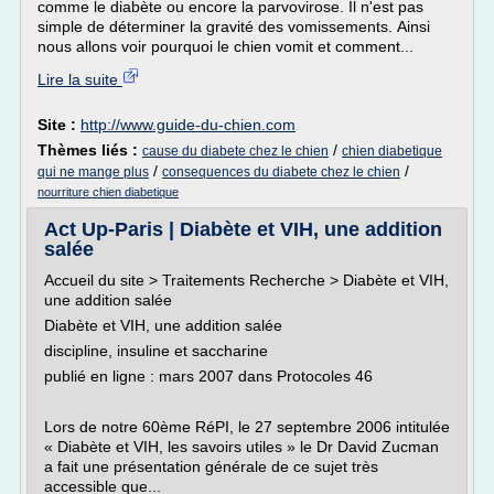
comme le diabète ou encore la parvovirose. Il n'est pas
simple de déterminer la gravité des vomissements. Ainsi
nous allons voir pourquoi le chien vomit et comment...
Lire la suite
Site :
http://www.guide-du-chien.com
Thèmes liés :
/
cause du diabete chez le chien
chien diabetique
/
/
qui ne mange plus
consequences du diabete chez le chien
nourriture chien diabetique
Act Up-Paris | Diabète et VIH, une addition
salée
Accueil du site > Traitements Recherche > Diabète et VIH,
une addition salée
Diabète et VIH, une addition salée
discipline, insuline et saccharine
publié en ligne : mars 2007 dans Protocoles 46
Lors de notre 60ème RéPI, le 27 septembre 2006 intitulée
« Diabète et VIH, les savoirs utiles » le Dr David Zucman
a fait une présentation générale de ce sujet très
accessible que...