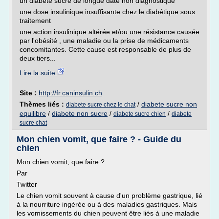
un diabète sucré de longue date non diagnostiqué
une dose insulinique insuffisante chez le diabétique sous
traitement
une action insulinique altérée et/ou une résistance causée
par l'obésité , une maladie ou la prise de médicaments
concomitantes. Cette cause est responsable de plus de
deux tiers...
Lire la suite
Site :
http://fr.caninsulin.ch
Thèmes liés :
/
diabete sucre non
diabete sucre chez le chat
equilibre
/
diabete non sucre
/
/
diabete sucre chien
diabete
sucre chat
Mon chien vomit, que faire ? - Guide du
chien
Mon chien vomit, que faire ?
Par
Twitter
Le chien vomit souvent à cause d'un problème gastrique, lié
à la nourriture ingérée ou à des maladies gastriques. Mais
les vomissements du chien peuvent être liés à une maladie