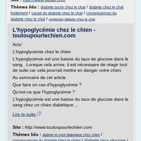
Thèmes liés :
/
diabete sucre chez le chat
diabete chez le chat
/
/
traitement
cause du diabete chez le chat
consequences du
/
diabete chez le chat
remission diabete chez le chat
L’hypoglycémie chez le chien -
toutoupourlechien.com
Actu'
L'hypoglycémie chez le chien
L'hypoglycémie est une baisse du taux de glucose dans le
sang . Lorsque cela arrive, il est nécessaire de réagir tout
de suite car cela pourrait mettre en danger votre chien.
Au sommaire de cet article
Que faire en cas d'hypoglycémie ?
Qu'est-ce que l'hypoglycémie ?
L'hypoglycémie est une baisse du taux de glucose dans le
sang chez un chien diabétique....
Lire la suite
Site :
http://www.toutoupourlechien.com
Thèmes liés :
/
diabete et crise diabetique chez chien
/
diabete taux glucose
/
consequences du diabete chez le chien