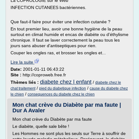
La COPROLOGIE sur le Web
INFECTION CUTANEES bactériennes.
Que faut-il faire pour éviter une infection cutanée ?
En tout premier lieu, avoir une bonne hygiène de la peau
surtout en climat humide et encas de diabète ou d'éthylisme
chronique. Il faut se laver correctement la peau tous les
jours sans abuser d'antiseptiques pour rien.
Couper les ongles ras, et brosser les ongles et...
Lire la suite
Date:
2001-01-11 06:43:22
Site :
http://coproweb.free.fr
diabete chez l enfant
Thèmes liés :
/
diabete chez le
/
/
chat traitement
pied du diabetique infection
cause du diabete chez
/
le chien
consequences du diabete chez le chien
Mon chat crève du Diabète par ma faute |
Dur A Avaler
Mon chat crève du Diabète par ma faute
Le diabète, quelle sale bête !
Les Hommes ne sont plus les seuls sur Terre à souffrir de