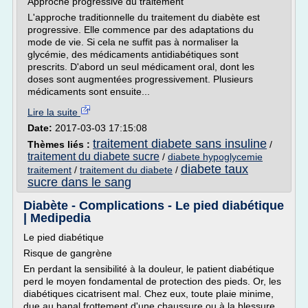
Approche progressive du traitement
L'approche traditionnelle du traitement du diabète est
progressive. Elle commence par des adaptations du
mode de vie. Si cela ne suffit pas à normaliser la
glycémie, des médicaments antidiabétiques sont
prescrits. D'abord un seul médicament oral, dont les
doses sont augmentées progressivement. Plusieurs
médicaments sont ensuite...
Lire la suite
Date:
2017-03-03 17:15:08
traitement diabete sans insuline
Thèmes liés :
/
traitement du diabete sucre
/
diabete hypoglycemie
diabete taux
traitement
/
traitement du diabete
/
sucre dans le sang
Diabète - Complications - Le pied diabétique
| Medipedia
Le pied diabétique
Risque de gangrène
En perdant la sensibilité à la douleur, le patient diabétique
perd le moyen fondamental de protection des pieds. Or, les
diabétiques cicatrisent mal. Chez eux, toute plaie minime,
due au banal frottement d'une chaussure ou à la blessure