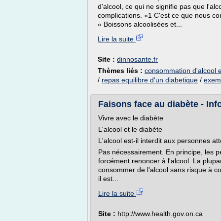
d'alcool, ce qui ne signifie pas que l'a
complications. »1 C'est ce que nous con
« Boissons alcoolisées et...
Lire la suite
Site :
dinnosante.fr
Thèmes liés :
consommation d'alcool e
/
repas equilibre d'un diabetique
/
exemp
Faisons face au diabète - In
Vivre avec le diabète
L'alcool et le diabète
L'alcool est-il interdit aux personnes at
Pas nécessairement. En principe, les p
forcément renoncer à l'alcool. La plupa
consommer de l'alcool sans risque à con
il est...
Lire la suite
Site :
http://www.health.gov.on.ca