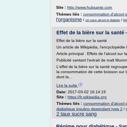
Site :
http://www.hubsante.com
Thèmes liés :
consommation d'alcool e
l'organisme
/
/
bi
vin sans alcool et diabete
Effet de la bière sur la sant
Effet de la bière sur la santé
Un article de Wikipédia, l'encyclopédie l
Article principal : Effets de l'alcool sur l
Publicité vantant l'extrait de malt Mum
L'effet de la bière sur la santé regrou
la consommation de cette boisson sur l
dont la...
Lire la suite
Date:
2017-03-02 16:14:19
Site :
https://fr.wikipedia.org
Thèmes liés :
consommation d'alcool e
diabetique insulino dependant type 2
/
2 taux sucre sang
Régime pour diabétique - Sa