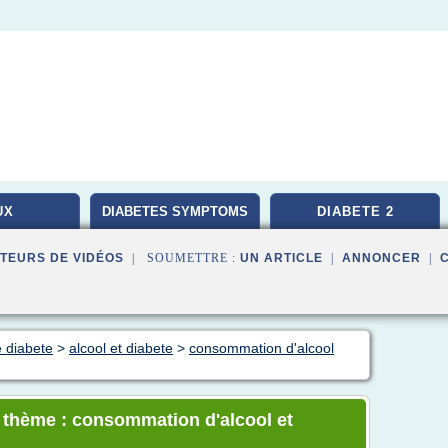
UX
DIABETES SYMPTOMS
DIABETE 2
TEURS DE VIDÉOS
| SOUMETTRE :
UN ARTICLE
|
ANNONCER
|
e diabete
>
alcool et diabete
>
consommation d'alcool
e thème : consommation d'alcool et