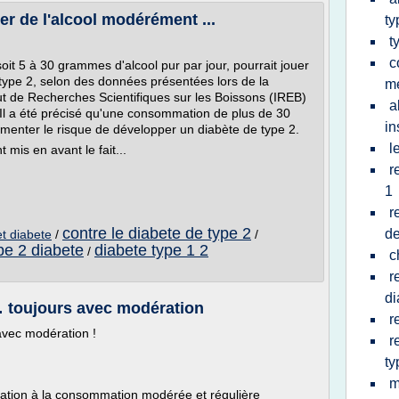
r de l'alcool modérément ...
ty
t
c
t 5 à 30 grammes d'alcool pur par jour, pourrait jouer
 type 2, selon des données présentées lors de la
m
itut de Recherches Scientifiques sur les Boissons (IREB)
a
Il a été précisé qu'une consommation de plus de 30
in
menter le risque de développer un diabète de type 2.
l
mis en avant le fait...
r
1
r
contre le diabete de type 2
de
t diabete
/
/
pe 2 diabete
diabete type 1 2
/
c
r
di
… toujours avec modération
r
 avec modération !
r
ty
m
cation à la consommation modérée et régulière