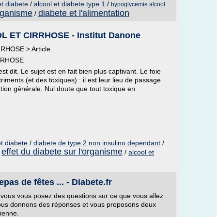
t diabete
/
alcool et diabete type 1
/
hypoglycemie alcool
organisme
diabete et l'alimentation
/
L ET CIRRHOSE - Institut Danone
RHOSE > Article
IRRHOSE
st dit. Le sujet est en fait bien plus captivant. Le foie
iments (et des toxiques) : il est leur lieu de passage
ulation générale. Nul doute que tout toxique en
t diabete
/
diabete de type 2 non insulino dependant
/
effet du diabete sur l'organisme
/
/
alcool et
as de fêtes ... - Diabete.fr
et vous vous posez des questions sur ce que vous allez
vous donnons des réponses et vous proposons deux
cienne.