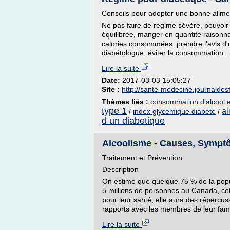
Conseils pour adopter une bonne alimen
Ne pas faire de régime sévère, pouvoir 
équilibrée, manger en quantité raisonn
calories consommées, prendre l'avis d'un
diabétologue, éviter la consommation...
Lire la suite
Date:
2017-03-03 15:05:27
Site :
http://sante-medecine.journald
Thèmes liés :
consommation d'alcool e
type 1
al
/
index glycemique diabete
/
d un diabetique
Alcoolisme - Causes, Symptôm
Traitement et Prévention
Description
On estime que quelque 75 % de la popu
5 millions de personnes au Canada, c
pour leur santé, elle aura des répercussi
rapports avec les membres de leur fam
Lire la suite