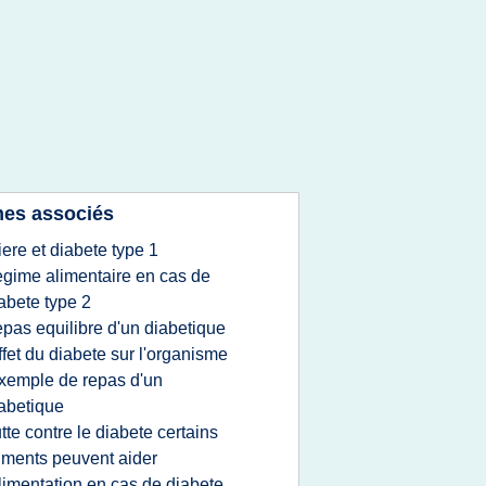
es associés
iere et diabete type 1
egime alimentaire en cas de
abete type 2
epas equilibre d'un diabetique
ffet du diabete sur l'organisme
xemple de repas d'un
abetique
utte contre le diabete certains
iments peuvent aider
limentation en cas de diabete