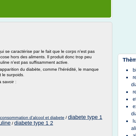
i se caractérise par le fait que le corps n'est pas
cose hors des aliments. Il produit donc trop peu
Thèm
nsuline n'est pas suffisamment active.
l'apparition du diabète, comme l'hérédité, le manque
b
t le surpoids.
r
à savoir :
di
r
e
e
di
diabete type 1
consommation d'alcool et diabete
/
l
uline
diabete type 1 2
/
al
a