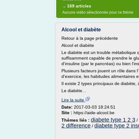
169 articles
→
Aucune vidéo sélectionnée pour ce thème
Alcool et diabète
Retour à la page précédente
Alcool et diabète
Le diabète est un trouble métabolique qu
suffisamment capable de prendre le glu
d'insuline (par le pancréas) ou bien l'i
Plusieurs facteurs jouent un rôle dans 
d'exercice, les habitudes alimentaires e
Il existe 2 types principaux de diabète, 
Le diabète...
Lire la suite
Date:
2017-03-03 18:24:51
Site :
https://aide-alcool.be
diabete type 1 2 3
Thèmes liés :
/
2 difference
diabete type 2 ins
/