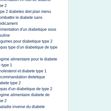
pe 2
ype 2 diabetes diet plan menu
ombattre le diabete sans
edicament
limentation d'un diabetique sous
suline
egumes pour diabetique type 2
epas type d'un diabetique de type
egime alimentaire pour le diabete
 type 1
holesterol et diabete type 1
ecommandation dietetique
abete type 2
epas d'un diabetique de type 2
egime alimentaire diabete de
pe 2
aladie inverse du diabete