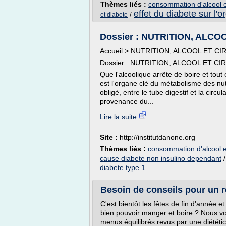
Thèmes liés :
consommation d'alcool e
effet du diabete sur l'
/
et diabete
Dossier : NUTRITION, ALCOO
Accueil > NUTRITION, ALCOOL ET CIR
Dossier : NUTRITION, ALCOOL ET C
Que l'alcoolique arrête de boire et tout e
est l'organe clé du métabolisme des nutr
obligé, entre le tube digestif et la circ
provenance du...
Lire la suite
Site :
http://institutdanone.org
Thèmes liés :
consommation d'alcool e
cause diabete non insulino dependant
diabete type 1
Besoin de conseils pour un rep
C'est bientôt les fêtes de fin d'année 
bien pouvoir manger et boire ? Nous 
menus équilibrés revus par une diététi