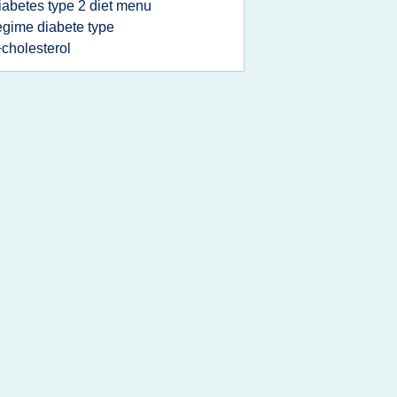
iabetes type 2 diet menu
egime diabete type
cholesterol