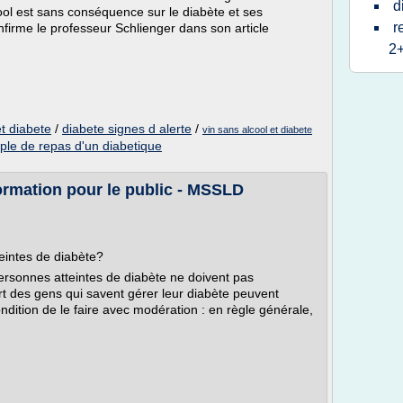
d
lcool est sans conséquence sur le diabète et ses
r
firme le professeur Schlienger dans son article
2+
t diabete
/
diabete signes d alerte
/
vin sans alcool et diabete
le de repas d'un diabetique
formation pour le public - MSSLD
teintes de diabète?
ersonnes atteintes de diabète ne doivent pas
rt des gens qui savent gérer leur diabète peuvent
dition de le faire avec modération : en règle générale,