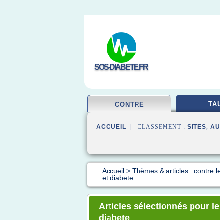
SOS-DIABETE.FR
TA
CONTRE
ACCUEIL
| CLASSEMENT :
SITES
,
AU
Accueil
>
Thèmes & articles : contre l
et diabete
Articles sélectionnés pour l
diabete