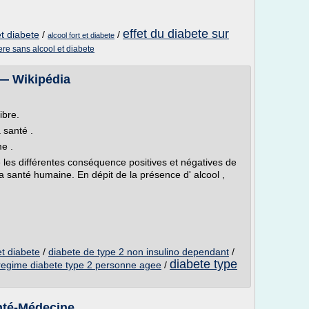
effet du diabete sur
t diabete
/
/
alcool fort et diabete
ere sans alcool et diabete
é — Wikipédia
ibre.
a santé .
me .
pe les différentes conséquence positives et négatives de
a santé humaine. En dépit de la présence d' alcool ,
t diabete
/
diabete de type 2 non insulino dependant
/
diabete type
regime diabete type 2 personne agee
/
nté-Médecine