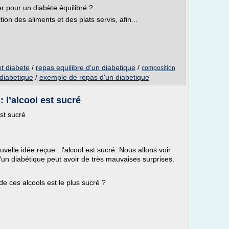
ier pour un diabète équilibré ?
ion des aliments et des plats servis, afin...
t diabete
/
repas equilibre d'un diabetique
/
composition
 diabetique
/
exemple de repas d'un diabetique
 l’alcool est sucré
est sucré
elle idée reçue : l'alcool est sucré. Nous allons voir
'un diabétique peut avoir de très mauvaises surprises.
de ces alcools est le plus sucré ?