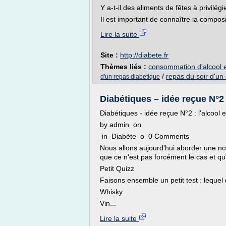
Y a-t-il des aliments de fêtes à privilég
Il est important de connaître la composit
Lire la suite
Site :
http://diabete.fr
Thèmes liés :
consommation d'alcool e
/
repas du soir d'un
d'un repas diabetique
Diabétiques – idée reçue N°2 :
Diabétiques - idée reçue N°2 : l'alcool 
by admin on
in Diabète o 0 Comments
Nous allons aujourd'hui aborder une nouv
que ce n'est pas forcément le cas et qu
Petit Quizz
Faisons ensemble un petit test : lequel 
Whisky
Vin...
Lire la suite