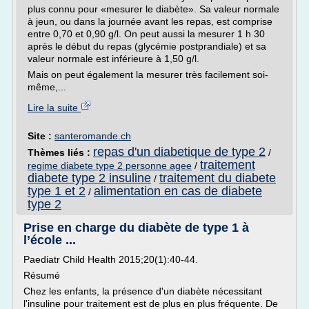
plus connu pour «mesurer le diabète». Sa valeur normale
à jeun, ou dans la journée avant les repas, est comprise
entre 0,70 et 0,90 g/l. On peut aussi la mesurer 1 h 30
après le début du repas (glycémie postprandiale) et sa
valeur normale est inférieure à 1,50 g/l.
Mais on peut également la mesurer très facilement soi-
même,...
Lire la suite
Site :
santeromande.ch
repas d'un diabetique de type 2
Thèmes liés :
/
traitement
regime diabete type 2 personne agee
/
diabete type 2 insuline
traitement du diabete
/
type 1 et 2
alimentation en cas de diabete
/
type 2
Prise en charge du diabète de type 1 à
l’école ...
Paediatr Child Health 2015;20(1):40-44.
Résumé
Chez les enfants, la présence d'un diabète nécessitant
l'insuline pour traitement est de plus en plus fréquente. De