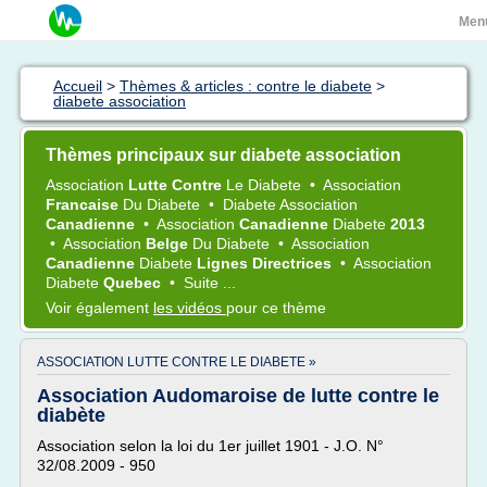
Men
Accueil
>
Thèmes & articles : contre le diabete
>
diabete association
Thèmes principaux sur diabete association
Association
Lutte Contre
Le
Diabete
•
Association
Francaise
Du
Diabete
•
Diabete Association
Canadienne
•
Association
Canadienne
Diabete
2013
•
Association
Belge
Du
Diabete
•
Association
Canadienne
Diabete
Lignes Directrices
•
Association
Diabete
Quebec
•
Suite ...
Voir également
les vidéos
pour ce thème
ASSOCIATION LUTTE CONTRE LE DIABETE »
Association Audomaroise de lutte contre le
diabète
Association selon la loi du 1er juillet 1901 - J.O. N°
32/08.2009 - 950