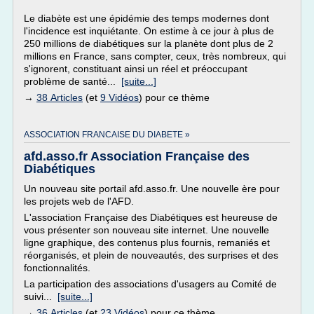
Le diabète est une épidémie des temps modernes dont
l'incidence est inquiétante. On estime à ce jour à plus de
250 millions de diabétiques sur la planète dont plus de 2
millions en France, sans compter, ceux, très nombreux, qui
s'ignorent, constituant ainsi un réel et préoccupant
problème de santé...
[suite...]
→
38 Articles
(et
9 Vidéos
) pour ce thème
ASSOCIATION FRANCAISE DU DIABETE »
afd.asso.fr Association Française des
Diabétiques
Un nouveau site portail afd.asso.fr. Une nouvelle ère pour
les projets web de l'AFD.
L'association Française des Diabétiques est heureuse de
vous présenter son nouveau site internet. Une nouvelle
ligne graphique, des contenus plus fournis, remaniés et
réorganisés, et plein de nouveautés, des surprises et des
fonctionnalités.
La participation des associations d'usagers au Comité de
suivi...
[suite...]
→
36 Articles
(et
23 Vidéos
) pour ce thème