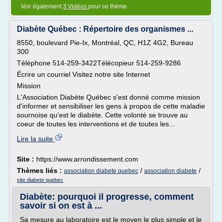
Voir également
3 Vidéos
pour ce thème
Diabète Québec : Répertoire des organismes ...
8550, boulevard Pie-Ix, Montréal, QC, H1Z 4G2, Bureau
300
Téléphone 514-259-3422Télécopieur 514-259-9286
Écrire un courriel Visitez notre site Internet
Mission
L'Association Diabète Québec s'est donné comme mission
d'informer et sensibiliser les gens à propos de cette maladie
sournoise qu'est le diabète. Cette volonté se trouve au
coeur de toutes les interventions et de toutes les...
Lire la suite
Site :
https://www.arrondissement.com
Thèmes liés :
/
/
association diabete quebec
association diabete
site diabete quebec
Diabète: pourquoi il progresse, comment
savoir si on est à ...
Sa mesure au laboratoire est le moyen le plus simple et le