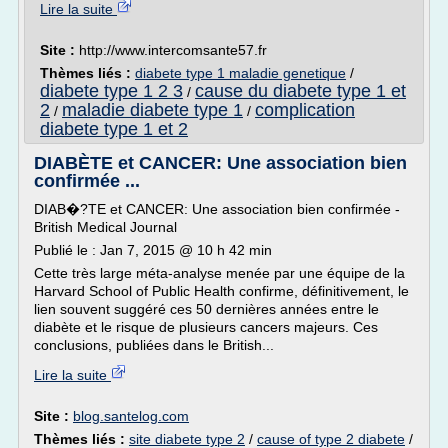
Lire la suite
Site :
http://www.intercomsante57.fr
Thèmes liés :
diabete type 1 maladie genetique
/
diabete type 1 2 3
cause du diabete type 1 et
/
2
maladie diabete type 1
complication
/
/
diabete type 1 et 2
DIABÈTE et CANCER: Une association bien
confirmée ...
DIAB�?TE et CANCER: Une association bien confirmée -
British Medical Journal
Publié le : Jan 7, 2015 @ 10 h 42 min
Cette très large méta-analyse menée par une équipe de la
Harvard School of Public Health confirme, définitivement, le
lien souvent suggéré ces 50 dernières années entre le
diabète et le risque de plusieurs cancers majeurs. Ces
conclusions, publiées dans le British...
Lire la suite
Site :
blog.santelog.com
Thèmes liés :
site diabete type 2
/
cause of type 2 diabete
/