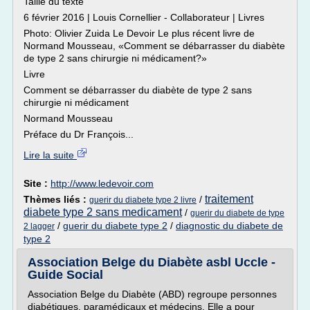
Taille du texte
6 février 2016 | Louis Cornellier - Collaborateur | Livres
Photo: Olivier Zuida Le Devoir Le plus récent livre de
Normand Mousseau, «Comment se débarrasser du diabète
de type 2 sans chirurgie ni médicament?»
Livre
Comment se débarrasser du diabète de type 2 sans
chirurgie ni médicament
Normand Mousseau
Préface du Dr François...
Lire la suite
Site :
http://www.ledevoir.com
traitement
Thèmes liés :
/
guerir du diabete type 2 livre
diabete type 2 sans medicament
/
guerir du diabete de type
/
guerir du diabete type 2
/
diagnostic du diabete de
2 lagger
type 2
Association Belge du Diabète asbl Uccle -
Guide Social
Association Belge du Diabète (ABD) regroupe personnes
diabétiques, paramédicaux et médecins. Elle a pour