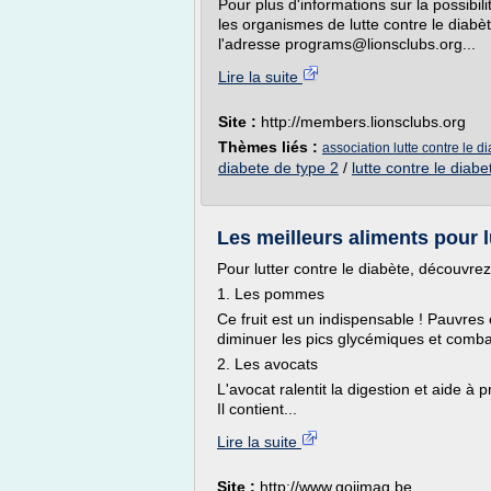
Pour plus d'informations sur la possibil
les organismes de lutte contre le diabèt
l'adresse programs@lionsclubs.org...
Lire la suite
Site :
http://members.lionsclubs.org
Thèmes liés :
association lutte contre le d
diabete de type 2
/
lutte contre le diabe
Les meilleurs aliments pour l
Pour lutter contre le diabète, découvr
1. Les pommes
Ce fruit est un indispensable ! Pauvres e
diminuer les pics glycémiques et comba
2. Les avocats
L'avocat ralentit la digestion et aide à
Il contient...
Lire la suite
Site :
http://www.gojimag.be