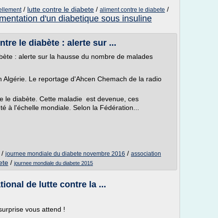
/
lutte contre le diabete
/
/
rellement
aliment contre le diabete
imentation d'un diabetique sous insuline
re le diabète : alerte sur ...
abète : alerte sur la hausse du nombre de malades
n Algérie. Le reportage d'Ahcen Chemach de la radio
re le diabète. Cette maladie est devenue, ces
 à l'échelle mondiale. Selon la Fédération...
/
/
journee mondiale du diabete novembre 2016
association
ete
/
journee mondiale du diabete 2015
ional de lutte contre la ...
urprise vous attend !