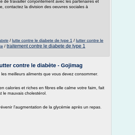
ité de travailler conjointement avec les partenaires et
e, contactez la division des oeuvres sociales à
/
lutte contre le diabete de type 1
/
lutter contre le
iabete
traitement contre le diabete de type 1
te
/
utter contre le diabète - Gojimag
ez les meilleurs aliments que vous devez consommer.
n calories et riches en fibres elle calme votre faim, fait
t le mauvais cholestérol.
 prévenir l'augmentation de la glycémie après un repas.