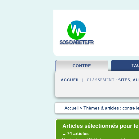
SOS-DIABETE.FR
TA
CONTRE
ACCUEIL
| CLASSEMENT :
SITES
,
AU
Accueil
>
Thèmes & articles : contre l
Articles sélectionnés pour le
74 articles
→