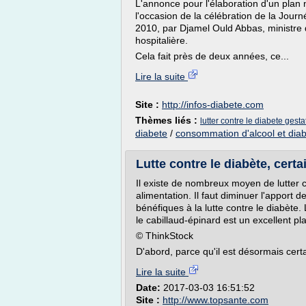
L'annonce pour l'élaboration d'un plan na
l'occasion de la célébration de la Jour
2010, par Djamel Ould Abbas, ministre 
hospitalière.
Cela fait près de deux années, ce...
Lire la suite
Site :
http://infos-diabete.com
Thèmes liés :
lutter contre le diabete gesta
diabete
/
consommation d'alcool et dia
Lutte contre le diabète, certa
Il existe de nombreux moyen de lutter c
alimentation. Il faut diminuer l'apport 
bénéfiques à la lutte contre le diabète.
le cabillaud-épinard est un excellent pla
© ThinkStock
D'abord, parce qu'il est désormais certa
Lire la suite
Date:
2017-03-03 16:51:52
Site :
http://www.topsante.com