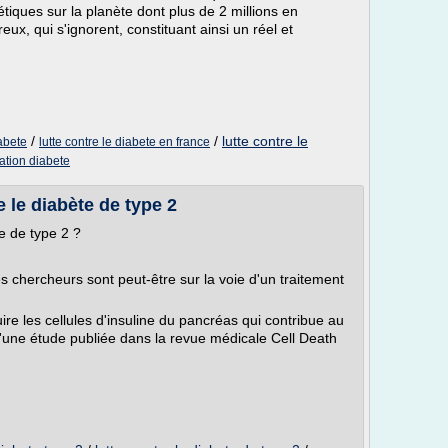
étiques sur la planète dont plus de 2 millions en
x, qui s'ignorent, constituant ainsi un réel et
/
/
lutte contre le
iabete
lutte contre le diabete en france
ation diabete
 le diabète de type 2
e de type 2 ?
 chercheurs sont peut-être sur la voie d'un traitement
e les cellules d'insuline du pancréas qui contribue au
 d'une étude publiée dans la revue médicale Cell Death