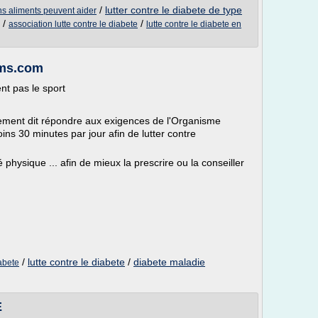
/
lutter contre le diabete de type
ins aliments peuvent aider
/
/
association lutte contre le diabete
lutte contre le diabete en
bms.com
nt pas le sport
ement dit répondre aux exigences de l'Organisme
ns 30 minutes par jour afin de lutter contre
é physique ... afin de mieux la prescrire ou la conseiller
/
lutte contre le diabete
/
diabete maladie
iabete
E