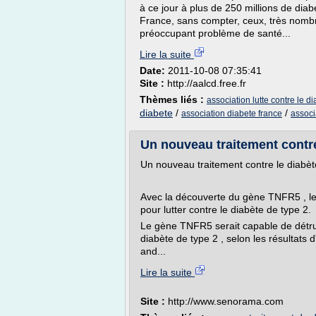
à ce jour à plus de 250 millions de diab
France, sans compter, ceux, très nombreu
préoccupant problème de santé...
Lire la suite
Date:
2011-10-08 07:35:41
Site :
http://aalcd.free.fr
Thèmes liés :
association lutte contre le d
diabete
/
/
association diabete france
associ
Un nouveau traitement contre
Un nouveau traitement contre le diabèt
Avec la découverte du gène TNFR5 , les
pour lutter contre le diabète de type 2.
Le gène TNFR5 serait capable de détruir
diabète de type 2 , selon les résultats
and...
Lire la suite
Site :
http://www.senorama.com