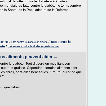
tional de lutte contre le diabète a été faite à
née mondiale de lutte contre le diabète, le 14 novembre
de la Santé, de la Population et de la Réforme
/
/
lutte contre le
tionnel
lutte contre le diabete en algerie
bete
/
traitement contre le diabete gestationnel
ins aliments peuvent aider ...
ontre le diabète. Tout d'abord en modifiant son
de sucre et graisse. Cependant certains aliments sont
 Les fibres, sont-elles bénéfiques ? Pourquoi est-ce que
t ?
in que l'abus...