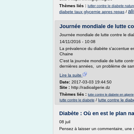
Thèmes liés :
lutter contre le diabete natu
al
diabete taux glycemie apres repas
/
Journée mondiale de lutte cont
Journée mondiale de lutte contre le di
14/11/2016 - 10:08
La prévalence du diabète s'accentue e
Chaine
C'est la journée mondiale de lutte cont
dernières années, un problème de santé
Lire la suite
Date:
2017-03-03 19:44:50
Site :
http://radioalgerie.dz
Thèmes liés :
lutte contre le diabete en algerie
/
lutte contre le diab
lutte contre le diabete
Diabète : Où en est le plan nat
08 juil
Pensez à laisser un commentaire, une s