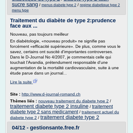
sucre sang
/
/
menus diabete type 2
regime diabetique type 2
menu type
Traitement du diabète de type 2:prudence
face aux ...
Nouveau, pas toujours meilleur
En diabétologie, «nouveau produit» ne signifie pas
forcément «efficacité supérieure». De plus, comme vous le
savez, certains ont suscité d'importantes controverses.
Dans le D-Journal No 4/2007, je commentais celle qui
touchait l'Avandia, prétendument responsable d'une
augmentation de la mortalité cardiovasculaire, suite à une
étude parue dans un journal...
Lire la suite
Site :
http://www.d-journal-romand.ch
Thèmes liés :
nouveau traitement du diabete type 2
/
traitement diabete type 2 insuline
traitement
/
diabete type 2 sans medicament
/
traitement actuel du
traitement diabete type 2
diabete type 2
/
04/12 - gestionsante.free.fr