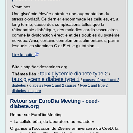
Vitamines
Une glycémie élevée entraîne une augmentation du
stress oxydatif. Ce dernier endommage les cellules, et, à
long terme, cause des complications telles que la
rétinopathie diabétique, des maladies cardio-vasculaires
comme la dysfonction érectile et des troubles du système
nerveux. Ainsi, certains compléments alimentaires, parmi
lesquels les vitamines C et E et le glutathion,...
Lire la suite
Site :
http://acidesamines.org
taux glycemie diabete type 2
Thèmes liés :
/
taux glycemie diabete type 1
/
causes of type 1 and 2
/
/
diabetes
diabetes type 1 and 2 causes
type 1 and type 2
diabetes compare
Retour sur EuroDia Meeting - ceed-
diabete.org
Retour sur EuroDia Meeting
« La cellule bêta, du laboratoire au malade »
Organisé à l'occasion du 25ème anniversaire du CeeD, la