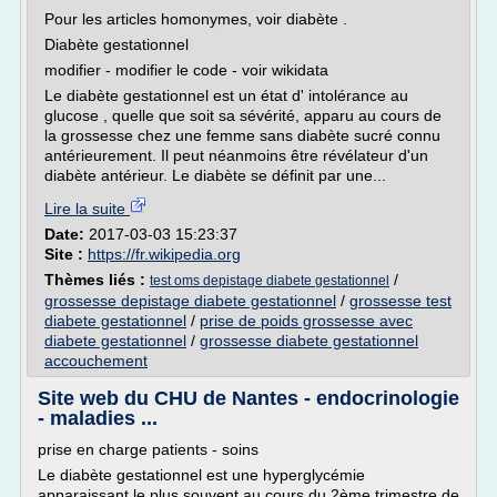
Pour les articles homonymes, voir diabète .
Diabète gestationnel
modifier - modifier le code - voir wikidata
Le diabète gestationnel est un état d' intolérance au
glucose , quelle que soit sa sévérité, apparu au cours de
la grossesse chez une femme sans diabète sucré connu
antérieurement. Il peut néanmoins être révélateur d'un
diabète antérieur. Le diabète se définit par une...
Lire la suite
Date:
2017-03-03 15:23:37
Site :
https://fr.wikipedia.org
Thèmes liés :
/
test oms depistage diabete gestationnel
grossesse depistage diabete gestationnel
/
grossesse test
diabete gestationnel
/
prise de poids grossesse avec
diabete gestationnel
/
grossesse diabete gestationnel
accouchement
Site web du CHU de Nantes - endocrinologie
- maladies ...
prise en charge patients - soins
Le diabète gestationnel est une hyperglycémie
apparaissant le plus souvent au cours du 2ème trimestre de