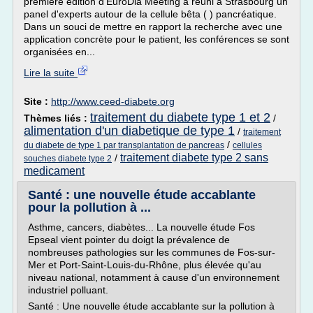
première édition d'EuroDia Meeting a réuni à Strasbourg un
panel d'experts autour de la cellule bêta ( ) pancréatique.
Dans un souci de mettre en rapport la recherche avec une
application concrète pour le patient, les conférences se sont
organisées en...
Lire la suite
Site :
http://www.ceed-diabete.org
traitement du diabete type 1 et 2
Thèmes liés :
/
alimentation d'un diabetique de type 1
/
traitement
/
du diabete de type 1 par transplantation de pancreas
cellules
traitement diabete type 2 sans
/
souches diabete type 2
medicament
Santé : une nouvelle étude accablante
pour la pollution à ...
Asthme, cancers, diabètes... La nouvelle étude Fos
Epseal vient pointer du doigt la prévalence de
nombreuses pathologies sur les communes de Fos-sur-
Mer et Port-Saint-Louis-du-Rhône, plus élevée qu'au
niveau national, notamment à cause d'un environnement
industriel polluant.
Santé : Une nouvelle étude accablante sur la pollution à