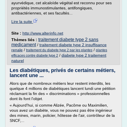
ayurvédique, cet alcaloïde végétal est reconnu pour ses
propriétés immunostimulantes, antifongiques,
antibactériennes, et ses facultés...
Lire la suite
Site :
http://www.alterinfo.net
traitement diabete type 2 sans
Thèmes liés :
medicament
/
traitement diabete type 2 insuffisance
renale
/
/
traitement du diabete type 2 par les plantes
plantes
/
diabete type 2 traitement
efficaces contre diabete type 2
naturel
Les diabétiques, privés de certains métiers,
lancent une ...
Alors que de nombreux métiers leur restent interdits, les
quelque 4 millions de diabétiques lancent lundi une pétition
réclamant la fin des « discriminations » professionnelles
dont ils font l'objet.
« Aujourd'hui, si comme Alizée, Pacôme ou Maximilien,
vous avez un diabète, vous ne pouvez pas être ingénieur
des mines, marin, policier, hôtesse de l'air, contrôleur de la
SNCF,...