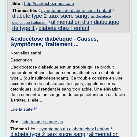
Site :
http://santecheznous.com
Thèmes liés :
symptomes du diabete chez l enfant
/
diabete type 2 taux sucre sang
/
acidocetose
alimentation d'un diabetique
/
diabetique traitement
de type 1
diabete chez l enfant
/
Acidocétose diabétique - Causes,
Symptômes, Traitement ...
Nouvelles santé
Description
L'acidocétose diabétique est un trouble qui se produit
généralement chez les personnes atteintes du diabète de
type 1 (ou insulinodépendant). Ce trouble consiste en une
accumulation de substances toxiques, appelées corps
cétoniques, qui rendent le sang trop acide. Une élévation
de la concentration sanguine de corps cétoniques est facile
à traiter, si elle...
Lire la suite
Site :
http://sante.canoe.ca
Thèmes liés :
symptomes du diabete chez l enfant
/
diabete type 2 taux sucre sang
alimentation
/