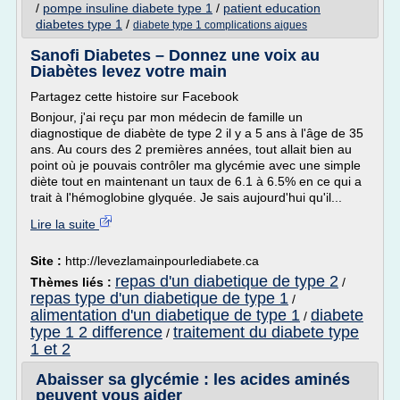
/
pompe insuline diabete type 1
/
patient education
diabetes type 1
/
diabete type 1 complications aigues
Sanofi Diabetes – Donnez une voix au
Diabètes levez votre main
Partagez cette histoire sur Facebook
Bonjour, j'ai reçu par mon médecin de famille un
diagnostique de diabète de type 2 il y a 5 ans à l'âge de 35
ans. Au cours des 2 premières années, tout allait bien au
point où je pouvais contrôler ma glycémie avec une simple
diète tout en maintenant un taux de 6.1 à 6.5% en ce qui a
trait à l'hémoglobine glyquée. Je sais aujourd'hui qu'il...
Lire la suite
Site :
http://levezlamainpourlediabete.ca
repas d'un diabetique de type 2
Thèmes liés :
/
repas type d'un diabetique de type 1
/
alimentation d'un diabetique de type 1
diabete
/
type 1 2 difference
traitement du diabete type
/
1 et 2
Abaisser sa glycémie : les acides aminés
peuvent vous aider