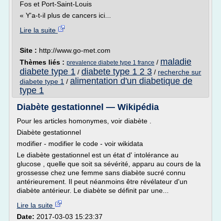
Fos et Port-Saint-Louis
« Y'a-t-il plus de cancers ici...
Lire la suite
Site :
http://www.go-met.com
maladie
Thèmes liés :
/
prevalence diabete type 1 france
diabete type 1
diabete type 1 2 3
/
/
recherche sur
alimentation d'un diabetique de
diabete type 1
/
type 1
Diabète gestationnel — Wikipédia
Pour les articles homonymes, voir diabète .
Diabète gestationnel
modifier - modifier le code - voir wikidata
Le diabète gestationnel est un état d' intolérance au
glucose , quelle que soit sa sévérité, apparu au cours de la
grossesse chez une femme sans diabète sucré connu
antérieurement. Il peut néanmoins être révélateur d'un
diabète antérieur. Le diabète se définit par une...
Lire la suite
Date:
2017-03-03 15:23:37