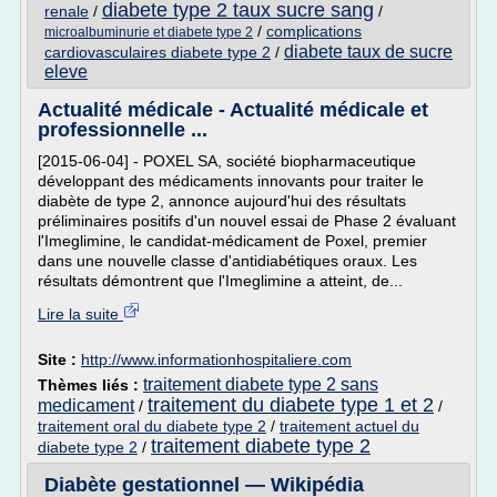
diabete type 2 taux sucre sang
renale
/
/
/
complications
microalbuminurie et diabete type 2
diabete taux de sucre
cardiovasculaires diabete type 2
/
eleve
Actualité médicale - Actualité médicale et
professionnelle ...
[2015-06-04] - POXEL SA, société biopharmaceutique
développant des médicaments innovants pour traiter le
diabète de type 2, annonce aujourd'hui des résultats
préliminaires positifs d'un nouvel essai de Phase 2 évaluant
l'Imeglimine, le candidat-médicament de Poxel, premier
dans une nouvelle classe d'antidiabétiques oraux. Les
résultats démontrent que l'Imeglimine a atteint, de...
Lire la suite
Site :
http://www.informationhospitaliere.com
traitement diabete type 2 sans
Thèmes liés :
traitement du diabete type 1 et 2
medicament
/
/
traitement oral du diabete type 2
/
traitement actuel du
traitement diabete type 2
diabete type 2
/
Diabète gestationnel — Wikipédia