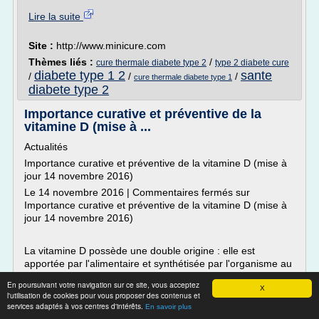
Lire la suite
Site :
http://www.minicure.com
Thèmes liés :
/
cure thermale diabete type 2
type 2 diabete cure
diabete type 1 2
sante
/
/
/
cure thermale diabete type 1
diabete type 2
Importance curative et préventive de la
vitamine D (mise à ...
Actualités
Importance curative et préventive de la vitamine D (mise à
jour 14 novembre 2016)
Le 14 novembre 2016 | Commentaires fermés sur
Importance curative et préventive de la vitamine D (mise à
jour 14 novembre 2016)
La vitamine D possède une double origine : elle est
apportée par l'alimentaire et synthétisée par l'organisme au
niveau de la peau sous l'action des rayons solaires...
En poursuivant votre navigation sur ce site, vous acceptez
X
l'utilisation de cookies pour vous proposer des contenus et
Lire la suite
services adaptés à vos centres d'intérêts.
En savoir plus