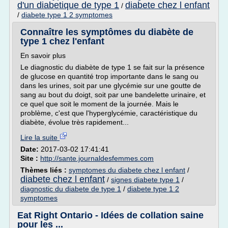
d'un diabetique de type 1
diabete chez l enfant
/
/
diabete type 1 2 symptomes
Connaître les symptômes du diabète de
type 1 chez l'enfant
En savoir plus
Le diagnostic du diabète de type 1 se fait sur la présence
de glucose en quantité trop importante dans le sang ou
dans les urines, soit par une glycémie sur une goutte de
sang au bout du doigt, soit par une bandelette urinaire, et
ce quel que soit le moment de la journée. Mais le
problème, c'est que l'hyperglycémie, caractéristique du
diabète, évolue très rapidement...
Lire la suite
Date:
2017-03-02 17:41:41
Site :
http://sante.journaldesfemmes.com
Thèmes liés :
symptomes du diabete chez l enfant
/
diabete chez l enfant
/
signes diabete type 1
/
diagnostic du diabete de type 1
/
diabete type 1 2
symptomes
Eat Right Ontario - Idées de collation saine
pour les ...