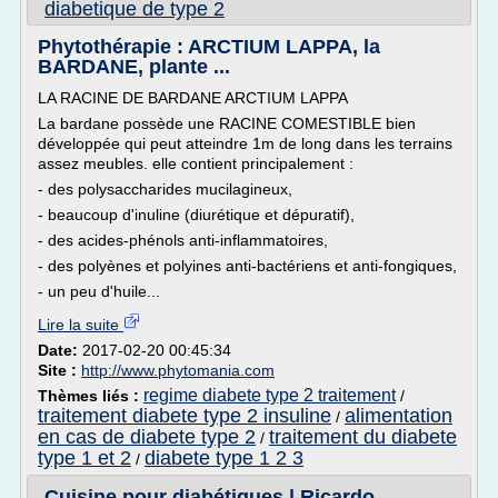
diabetique de type 2
Phytothérapie : ARCTIUM LAPPA, la
BARDANE, plante ...
LA RACINE DE BARDANE ARCTIUM LAPPA
La bardane possède une RACINE COMESTIBLE bien
développée qui peut atteindre 1m de long dans les terrains
assez meubles. elle contient principalement :
- des polysaccharides mucilagineux,
- beaucoup d'inuline (diurétique et dépuratif),
- des acides-phénols anti-inflammatoires,
- des polyènes et polyines anti-bactériens et anti-fongiques,
- un peu d'huile...
Lire la suite
Date:
2017-02-20 00:45:34
Site :
http://www.phytomania.com
regime diabete type 2 traitement
Thèmes liés :
/
traitement diabete type 2 insuline
alimentation
/
en cas de diabete type 2
traitement du diabete
/
type 1 et 2
diabete type 1 2 3
/
Cuisine pour diabétiques | Ricardo