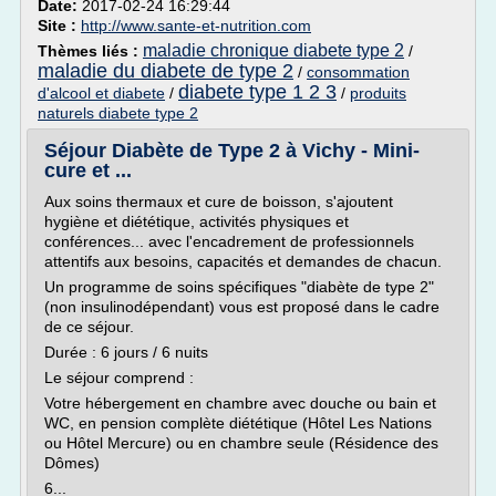
Date:
2017-02-24 16:29:44
Site :
http://www.sante-et-nutrition.com
maladie chronique diabete type 2
Thèmes liés :
/
maladie du diabete de type 2
/
consommation
diabete type 1 2 3
d'alcool et diabete
/
/
produits
naturels diabete type 2
Séjour Diabète de Type 2 à Vichy - Mini-
cure et ...
Aux soins thermaux et cure de boisson, s'ajoutent
hygiène et diététique, activités physiques et
conférences... avec l'encadrement de professionnels
attentifs aux besoins, capacités et demandes de chacun.
Un programme de soins spécifiques "diabète de type 2"
(non insulinodépendant) vous est proposé dans le cadre
de ce séjour.
Durée : 6 jours / 6 nuits
Le séjour comprend :
Votre hébergement en chambre avec douche ou bain et
WC, en pension complète diététique (Hôtel Les Nations
ou Hôtel Mercure) ou en chambre seule (Résidence des
Dômes)
6...