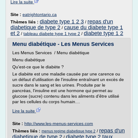
Lire la suite
Site :
eatrightontario.ca
diabete type 1 2 3
repas d'un
Thèmes liés :
/
diabetique de type 2
cause du diabete type 1
/
et 2
diabete type 1 2
/
tableau diabete type 1 type 2
/
Menu diabétique - Les Menus Services
Les Menus Services / Menu diabétique
Menu diabétique
Qu'est-ce que le diabète ?
Le diabète est une maladie causée par une carence ou
un défaut d'utilisation de l'insuline entraînant un excès de
sucre dans le sang et les urines. Produite par le
pancréas, l'insuline est une hormone qui permet au
glucose (sucre) contenu dans les aliments d'être utilisé
par les cellules du corps humain....
Lire la suite
Site :
http://www.les-menus-services.com
repas d'un
Thèmes liés :
/
menus regime diabetique type 2
diabetique de type 2
diabete type 2 taux
/