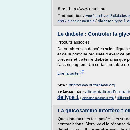
Site :
http://www.erudit.org
Thèmes liés :
type 1 and type 2 diabetes
/
diabetes type 1 a
and 2 diabetes mellitus
Le diabète : Contrôler la glycé
Produits associés
De nombreuses données scientifiques dé
et de la pratique régulière d'exercice p
prévenir et traiter le diabète ainsi que 
l'accompagnent. Un certain nombre de nu
Lire la suite
Site :
http://www.nutranews.org
alimentation d'un pati
Thèmes liés :
de type 1
/
/
differen
diabetes mellitus ii. typ
La glucosamine interfère-t-elle
Question maintes fois posée. Les sour
contradictions. Alors, voici la réponse de
débat. Hmm... Il me semble avoir déjà l