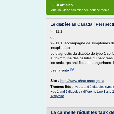
10 articles
→
Aucune vidéo sélectionnée pour ce thème
Le diabète au Canada : Perspectiv
>= 11,1
ou
>= 11,1, accompagné de symptômes du di
inexpliquée)
Le diagnostic du diabète de type 1 se f
auto-immune des cellules du pancréas 
les anticorps anti-îlots de Langerhans, l
Lire la suite
Site :
http://www.phac-aspc.gc.ca
Thèmes liés :
type 1 and 2 diabetes symp
/
type 1 and 2 diabetes
differente type 1 and 
symptoms
La cannelle réduit les taux de