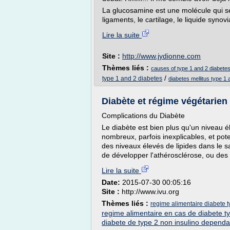
La glucosamine est une molécule qui se
ligaments, le cartilage, le liquide synovial
Lire la suite
Site :
http://www.jydionne.com
Thèmes liés :
causes of type 1 and 2 diabetes
/
type 1 and 2 diabetes
diabetes mellitus type 1
Diabète et régime végétarien 
Complications du Diabète
Le diabète est bien plus qu'un niveau é
nombreux, parfois inexplicables, et pot
des niveaux élevés de lipides dans le sa
de développer l'athérosclérose, ou des
Lire la suite
Date:
2015-07-30 00:05:16
Site :
http://www.ivu.org
Thèmes liés :
regime alimentaire diabete ty
regime alimentaire en cas de diabete t
diabete de type 2 non insulino dependa