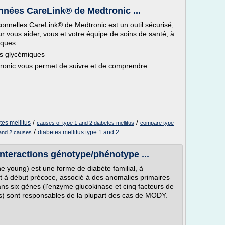
onnées CareLink® de Medtronic ...
onnelles CareLink® de Medtronic est un outil sécurisé,
ur vous aider, vous et votre équipe de soins de santé, à
iques.
s glycémiques
ronic vous permet de suivre et de comprendre
/
/
tes mellitus
causes of type 1 and 2 diabetes mellitus
compare type
/
diabetes mellitus type 1 and 2
 and 2 causes
nteractions génotype/phénotype ...
e young) est une forme de diabète familial, à
 à début précoce, associé à des anomalies primaires
ans six gènes (l'enzyme glucokinase et cinq facteurs de
s) sont responsables de la plupart des cas de MODY.