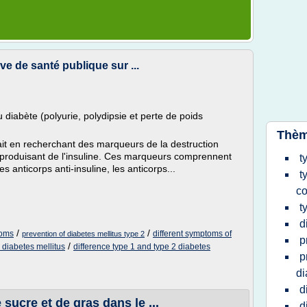
e de santé publique sur ...
abète (polyurie, polydipsie et perte de poids
Thèm
ait en recherchant des marqueurs de la destruction
produisant de l'insuline. Ces marqueurs comprennent
t
es anticorps anti-insuline, les anticorps...
t
c
t
d
/
/
toms
different symptoms of
prevention of diabetes mellitus type 2
p
/
2 diabetes mellitus
difference type 1 and type 2 diabetes
p
di
d
 sucre et de gras dans le ...
d