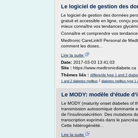
Le logiciel de gestion des d
Le logiciel de gestion des données pers
gratuit et accessible en ligne, conçu po
mieux connaître vos tendances glycém
Connaître et comprendre vos tendance
Medtronic CareLink® Personal de Medt
comment les doses...
Lire la suite
Date:
2017-03-03 13:41:03
Site :
https://www.medtronicdiabete.ca
Thèmes liés :
differente type 1 and 2 diabe
/
1 and 2 diabetes mellitus
diabetes mellitus type 1
Le MODY: modèle d’étude d’i
Le MODY (maturity onset diabetes of th
transmission autosomique dominante et
de l'insulinosécrétion. Des mutations d
transcription exprimés dans le pancréa
Cette hétérogénéité...
Lire la suite