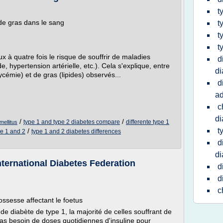
t
 de gras dans le sang
t
t
t
x à quatre fois le risque de souffrir de maladies
d
, hypertension artérielle, etc.). Cela s'explique, entre
d
ycémie) et de gras (lipides) observés...
d
ad
c
di
/
/
type 1 and type 2 diabetes compare
differente type 1
mellitus
t
/
pe 1 and 2
type 1 and 2 diabetes differences
d
d
International Diabetes Federation
d
d
c
ssesse affectant le foetus
e diabète de type 1, la majorité de celles souffrant de
as besoin de doses quotidiennes d'insuline pour