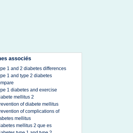
es associés
ype 1 and 2 diabetes differences
ype 1 and type 2 diabetes
ompare
ype 1 diabetes and exercise
iabete mellitus 2
revention of diabete mellitus
revention of complications of
abetes mellitus
iabetes mellitus 2 que es
iabetes type 1 and type 2