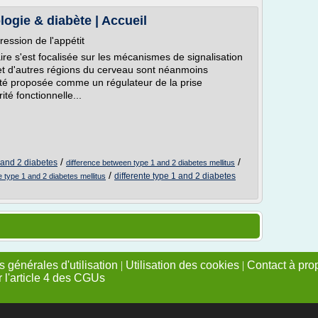
ogie & diabète | Accueil
ression de l'appétit
ire s'est focalisée sur les mécanismes de signalisation
et d'autres régions du cerveau sont néanmoins
été proposée comme un régulateur de la prise
ité fonctionnelle...
/
/
 and 2 diabetes
difference between type 1 and 2 diabetes mellitus
/
differente type 1 and 2 diabetes
type 1 and 2 diabetes mellitus
 générales d'utilisation
|
Utilisation des cookies
|
Contact à pro
r l'article 4 des CGUs