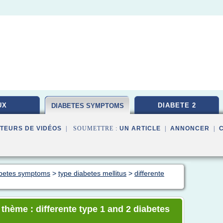
UX
DIABETE 2
DIABETES SYMPTOMS
TEURS DE VIDÉOS
| SOUMETTRE :
UN ARTICLE
|
ANNONCER
|
iabetes symptoms
>
type diabetes mellitus
>
differente
 thème : differente type 1 and 2 diabetes