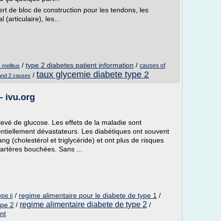
rt de bloc de construction pour les tendons, les
 (articulaire), les...
/
type 2 diabetes patient information
/
causes of
 mellitus
taux glycemie diabete type 2
/
 and 2 causes
- ivu.org
levé de glucose. Les effets de la maladie sont
entiellement dévastateurs. Les diabétiques ont souvent
ng (cholestérol et triglycéride) et ont plus de risques
 artères bouchées. Sans ...
/
regime alimentaire pour le diabete de type 1
/
pe ii
regime alimentaire diabete de type 2
ype 2
/
/
nt