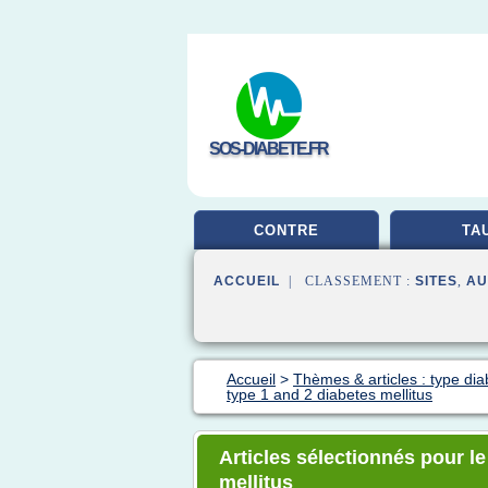
SOS-DIABETE.FR
CONTRE
TA
ACCUEIL
| CLASSEMENT :
SITES
,
AU
Accueil
>
Thèmes & articles : type d
type 1 and 2 diabetes mellitus
Articles sélectionnés pour le
mellitus