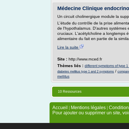
Médecine Clinique endocrinol
Un circuit cholinergique module la supp
L'étude du contrôle de la prise alimenta
de l'hypothalamus. D'autres systèmes 
cruciaux. L'acétylcholine a longtemps 
alimentaire du fait en partie de la similar
Lire la suite
Site :
http://www.mced.fr
Thèmes liés :
different symptoms of type 1
/
diabetes mellitus type 1 and 2 symptoms
compare 
mellitus
10 Ressources
Accueil
|
Mentions légales
|
Conditions
Pour ajouter ou supprimer un site, voi