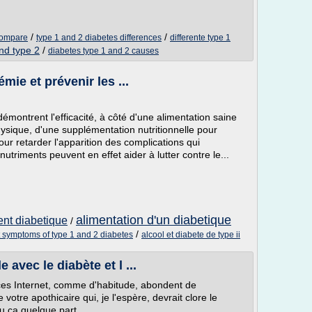
/
/
 compare
type 1 and 2 diabetes differences
differente type 1
nd type 2
/
diabetes type 1 and 2 causes
mie et prévenir les ...
montrent l'efficacité, à côté d'une alimentation saine
hysique, d'une supplémentation nutritionnelle pour
pour retarder l'apparition des complications qui
triments peuvent en effet aider à lutter contre le...
alimentation d'un diabetique
ent diabetique
/
/
t symptoms of type 1 and 2 diabetes
alcool et diabete de type ii
 avec le diabète et l ...
ces Internet, comme d'habitude, abondent de
 votre apothicaire qui, je l'espère, devrait clore le
u ça quelque part...