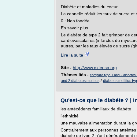
Diabète et maladies du coeur
La cannelle réduit les taux de sucre et
0 : Non fondée
En savoir plus
Le diabète de type 2 fait grimper de deu
cardiovasculaires (infarctus du myocarde
autres, par les taux élevés de sucre (gl
Lire la suite
Site :
http://www.extenso.org
Thèmes liés :
compare type 1 and 2 diabetes 
/
and 2 diabetes mellitus
diabetes mellitus ty
Qu'est-ce que le diabète ? | 
les antécédents familiaux de diabète
l'ethnicité
une mauvaise alimentation durant la gro
Contrairement aux personnes atteintes d
diabète de type 2 n'ont généralement p