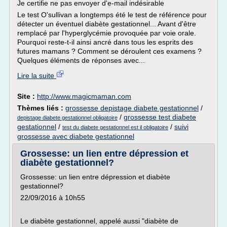
Je certifie ne pas envoyer d'e-mail indésirable
Le test O'sullivan a longtemps été le test de référence pour
détecter un éventuel diabète gestationnel... Avant d'être
remplacé par l'hyperglycémie provoquée par voie orale.
Pourquoi reste-t-il ainsi ancré dans tous les esprits des
futures mamans ? Comment se déroulent ces examens ?
Quelques éléments de réponses avec...
Lire la suite
Site :
http://www.magicmaman.com
Thèmes liés :
grossesse depistage diabete gestationnel
/
/
grossesse test diabete
depistage diabete gestationnel obligatoire
gestationnel
/
/
suivi
test du diabete gestationnel est il obligatoire
grossesse avec diabete gestationnel
Grossesse: un lien entre dépression et
diabète gestationnel?
Grossesse: un lien entre dépression et diabète
gestationnel?
22/09/2016 à 10h55
Le diabète gestationnel, appelé aussi "diabète de