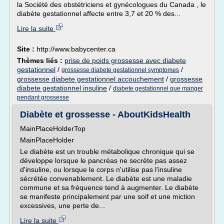
la Société des obstétriciens et gynécologues du Canada , le
diabète gestationnel affecte entre 3,7 et 20 % des...
Lire la suite
Site :
http://www.babycenter.ca
Thèmes liés :
prise de poids grossesse avec diabete
gestationnel
/
/
grossesse diabete gestationnel symptomes
grossesse diabete gestationnel accouchement
/
grossesse
diabete gestationnel insuline
/
diabete gestationnel que manger
pendant grossesse
Diabète et grossesse - AboutKidsHealth
MainPlaceHolderTop
MainPlaceHolder
Le diabète est un trouble métabolique chronique qui se
développe lorsque le pancréas ne secrète pas assez
d'insuline, ou lorsque le corps n'utilise pas l'insuline
sécrétée convenablement. Le diabète est une maladie
commune et sa fréquence tend à augmenter. Le diabète
se manifeste principalement par une soif et une miction
excessives, une perte de...
Lire la suite