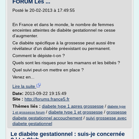
FORUM Les ...
Posté le 20-02-2013 à 17:49:55
En France et dans le monde, le nombre de femmes
enceintes atteintes de diabète gestationnel ne cesse
d'augmenter.
Ce diabète spécifique à la grossesse peut aussi être
révélateur d'un diabète préexistant ou permanent.
Comment le dépiste-t-on ?
Quels sont les risques pour les mamans et les bébés ?
Quel suivi peut-on mettre en place ?
Venez en...
Lire la suite
Date:
2013-09-22 19:15:49
Site :
http://forums.france5.fr
Thèmes liés :
diabete type 1 apres grossesse
/
diabete type
/
diabete type 1 et grossesse
/
grossesse
1 et grossesse forum
diabete gestationnel accouchement
/
suivi grossesse avec
diabete gestationnel
Le diabète gestationnel : suis-je concernée