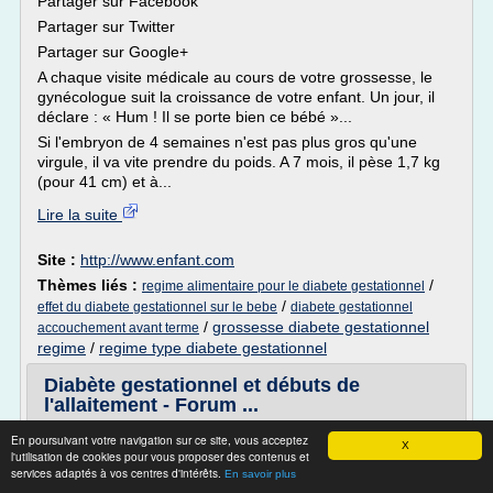
Partager sur Facebook
Partager sur Twitter
Partager sur Google+
A chaque visite médicale au cours de votre grossesse, le
gynécologue suit la croissance de votre enfant. Un jour, il
déclare : « Hum ! Il se porte bien ce bébé »...
Si l'embryon de 4 semaines n'est pas plus gros qu'une
virgule, il va vite prendre du poids. A 7 mois, il pèse 1,7 kg
(pour 41 cm) et à...
Lire la suite
Site :
http://www.enfant.com
Thèmes liés :
/
regime alimentaire pour le diabete gestationnel
/
effet du diabete gestationnel sur le bebe
diabete gestationnel
/
grossesse diabete gestationnel
accouchement avant terme
regime
/
regime type diabete gestationnel
Diabète gestationnel et débuts de
l'allaitement - Forum ...
1 810
En poursuivant votre navigation sur ce site, vous acceptez
X
l'utilisation de cookies pour vous proposer des contenus et
Bonjour,
services adaptés à vos centres d'intérêts.
En savoir plus
Mon gynéco m'a annoncé vendredi que j'avais du diabète