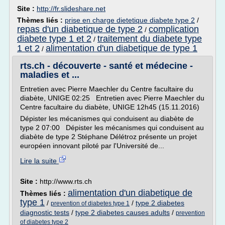
Site :
http://fr.slideshare.net
Thèmes liés :
prise en charge dietetique diabete type 2
/
repas d'un diabetique de type 2
complication
/
diabete type 1 et 2
traitement du diabete type
/
1 et 2
alimentation d'un diabetique de type 1
/
rts.ch - découverte - santé et médecine -
maladies et ...
Entretien avec Pierre Maechler du Centre facultaire du
diabète, UNIGE 02:25 Entretien avec Pierre Maechler du
Centre facultaire du diabète, UNIGE 12h45 (15.11.2016)
Dépister les mécanismes qui conduisent au diabète de
type 2 07:00 Dépister les mécanismes qui conduisent au
diabète de type 2 Stéphane Délétroz présente un projet
européen innovant piloté par l'Université de...
Lire la suite
Site :
http://www.rts.ch
alimentation d'un diabetique de
Thèmes liés :
type 1
/
/
type 2 diabetes
prevention of diabetes type 1
diagnostic tests
/
type 2 diabetes causes adults
/
prevention
of diabetes type 2