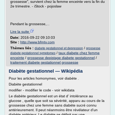
grossesse", survient chez la femme enceinte vers la fin du
2e trimestre. - iStock - pojoslaw
Pendant la grossesse,...
Lire la suite
Date:
2016-09-22 09:10:03
Site :
http://www.bfmtv.com
Thèmes liés :
/
diabete gestationnel et depression
grossesse
/
taux diabete chez femme
diabete gestationnel symptomes
enceinte
/
grossesse depistage diabete gestationnel
/
traitement diabete gestationnel grossesse
Diabète gestationnel — Wikipédia
Pour les articles homonymes, voir diabète .
Diabète gestationnel
modifier - modifier le code - voir wikidata
Le diabète gestationnel est un état d' intolérance au
glucose , quelle que soit sa sévérité, apparu au cours de la
grossesse chez une femme sans diabète sucré connu
antérieurement. Il peut néanmoins être révélateur d'un
diabète antérieur. Le diabète se définit par une...