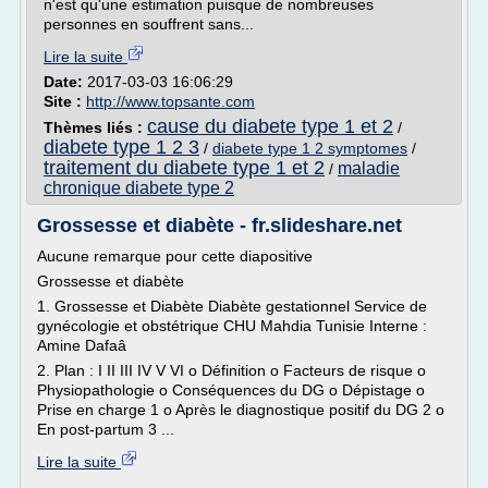
n'est qu'une estimation puisque de nombreuses
personnes en souffrent sans...
Lire la suite
Date:
2017-03-03 16:06:29
Site :
http://www.topsante.com
cause du diabete type 1 et 2
Thèmes liés :
/
diabete type 1 2 3
/
diabete type 1 2 symptomes
/
traitement du diabete type 1 et 2
maladie
/
chronique diabete type 2
Grossesse et diabète - fr.slideshare.net
Aucune remarque pour cette diapositive
Grossesse et diabète
1. Grossesse et Diabète Diabète gestationnel Service de
gynécologie et obstétrique CHU Mahdia Tunisie Interne :
Amine Dafaâ
2. Plan : I II III IV V VI o Définition o Facteurs de risque o
Physiopathologie o Conséquences du DG o Dépistage o
Prise en charge 1 o Après le diagnostique positif du DG 2 o
En post-partum 3 ...
Lire la suite