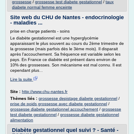
grossesse
/
grossesse test diabete gestationnel
/
taux
diabete normal femme enceinte
Site web du CHU de Nantes - endocrinologie
- maladies ...
prise en charge patients - soins
Le diabète gestationnel est une hyperglycémie
apparaissant le plus souvent au cours du 2ème trimestre de
la grossesse (mais parfois dès le 3ème mois). Il disparait
après l'accouchement. Sa fréquence est variable selon les
pays. En France ce diabète est présent dans environ de
10% des grossesses. Son mécanisme est mal connu. Il est
cependant plus...
Lire la suite
Site :
http://www.chu-nantes.fr
Thèmes liés :
grossesse depistage diabete gestationnel
/
prise de poids grossesse avec diabete gestationnel
/
grossesse diabete gestationnel accouchement
/
grossesse
test diabete gestationnel
/
grossesse diabete gestationnel
alimentation
Diabète gestationnel quel suivi ? - Santé -