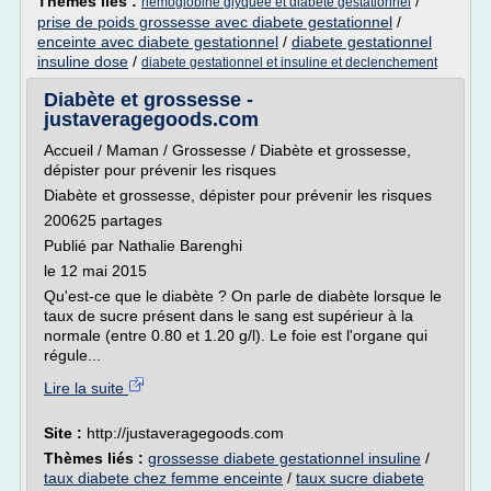
Thèmes liés :
/
hemoglobine glyquee et diabete gestationnel
prise de poids grossesse avec diabete gestationnel
/
enceinte avec diabete gestationnel
/
diabete gestationnel
insuline dose
/
diabete gestationnel et insuline et declenchement
Diabète et grossesse -
justaveragegoods.com
Accueil / Maman / Grossesse / Diabète et grossesse,
dépister pour prévenir les risques
Diabète et grossesse, dépister pour prévenir les risques
200625 partages
Publié par Nathalie Barenghi
le 12 mai 2015
Qu'est-ce que le diabète ? On parle de diabète lorsque le
taux de sucre présent dans le sang est supérieur à la
normale (entre 0.80 et 1.20 g/l). Le foie est l'organe qui
régule...
Lire la suite
Site :
http://justaveragegoods.com
Thèmes liés :
grossesse diabete gestationnel insuline
/
taux diabete chez femme enceinte
/
taux sucre diabete