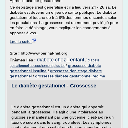
Après le diabète gestationnel
Ce dépistage s'est généralisé et il a lieu vers 24 - 26 sa. Le
diabète est devenu un enjeu de santé publique. Le diabète
gestationnel touche de 5 à 9% des femmes enceintes selon
les populations. La grossesse est un moment privilégié pour
en faire le dépistage, vous expliquer les changements à
apporter à vos...
Lire la suite
Site :
http://www.perinat-nef.org
diabete chez l enfant
Thèmes liés :
/
diabete
/
grossesse diabete
gestationnel accouchement plus tot
gestationnel insuline
/
grossesse depistage diabete
gestationnel
/
grossesse diabete gestationnel regime
Le diabète gestationel - Grossesse
Le diabète gestationnel est un diabète qui apparaît
pendant la grossesse. Il s'agit d'une intolérance au
glucose se manifestant par une glycémie, c'est-à-dire un
taux de sucre dans le sang, trop élevé. Les symptômes
sont notamment une soif et une fatigue importante et ils