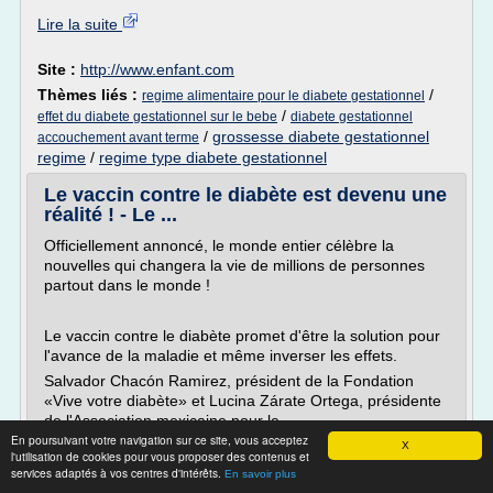
Lire la suite
Site :
http://www.enfant.com
Thèmes liés :
/
regime alimentaire pour le diabete gestationnel
/
effet du diabete gestationnel sur le bebe
diabete gestationnel
/
grossesse diabete gestationnel
accouchement avant terme
regime
/
regime type diabete gestationnel
Le vaccin contre le diabète est devenu une
réalité ! - Le ...
Officiellement annoncé, le monde entier célèbre la
nouvelles qui changera la vie de millions de personnes
partout dans le monde !
Le vaccin contre le diabète promet d'être la solution pour
l'avance de la maladie et même inverser les effets.
Salvador Chacón Ramirez, président de la Fondation
«Vive votre diabète» et Lucina Zárate Ortega, présidente
de l'Association mexicaine pour le...
En poursuivant votre navigation sur ce site, vous acceptez
X
Lire la suite
l'utilisation de cookies pour vous proposer des contenus et
services adaptés à vos centres d'intérêts.
En savoir plus