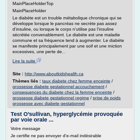
MainPlaceHolderTop
MainPlaceHolder
Le diabète est un trouble métabolique chronique qui se
développe lorsque le pancréas ne secrète pas assez
d'insuline, ou lorsque le corps n'utilise pas l'insuline
sécrétée convenablement. Le diabète est une maladie
commune et sa fréquence tend à augmenter. Le diabète
se manifeste principalement par une soif et une miction
excessives, une perte de...
Lire la suite
Site :
http://www.aboutkidshealth.ca
Thèmes liés :
taux diabete chez femme enceinte
/
grossesse diabete gestationnel accouchement
/
consequences du diabete chez la femme enceinte
/
grossesse diabete gestationnel regime
/
prise de poids
grossesse avec diabete gestationnel
Test O’sullivan, hyperglycémie provoquée
par voie orale ...
Votre message
Je certifie ne pas envoyer d'e-mail indésirable