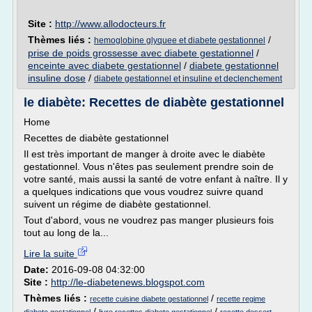
Site :
http://www.allodocteurs.fr
Thèmes liés :
/
hemoglobine glyquee et diabete gestationnel
prise de poids grossesse avec diabete gestationnel
/
enceinte avec diabete gestationnel
/
diabete gestationnel
insuline dose
/
diabete gestationnel et insuline et declenchement
le diabète: Recettes de diabète gestationnel
Home
Recettes de diabète gestationnel
Il est très important de manger à droite avec le diabète
gestationnel. Vous n'êtes pas seulement prendre soin de
votre santé, mais aussi la santé de votre enfant à naître. Il y
a quelques indications que vous voudrez suivre quand
suivent un régime de diabète gestationnel.
Tout d'abord, vous ne voudrez pas manger plusieurs fois
tout au long de la...
Lire la suite
Date:
2016-09-08 04:32:00
Site :
http://le-diabetenews.blogspot.com
Thèmes liés :
/
recette cuisine diabete gestationnel
recette regime
/
/