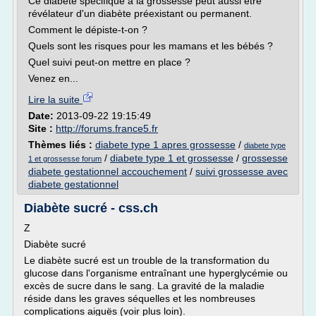
Ce diabète spécifique à la grossesse peut aussi être
révélateur d'un diabète préexistant ou permanent.
Comment le dépiste-t-on ?
Quels sont les risques pour les mamans et les bébés ?
Quel suivi peut-on mettre en place ?
Venez en...
Lire la suite
Date:
2013-09-22 19:15:49
Site :
http://forums.france5.fr
Thèmes liés :
diabete type 1 apres grossesse
/
diabete type
/
diabete type 1 et grossesse
/
grossesse
1 et grossesse forum
diabete gestationnel accouchement
/
suivi grossesse avec
diabete gestationnel
Diabète sucré - css.ch
Z
Diabète sucré
Le diabète sucré est un trouble de la transformation du
glucose dans l'organisme entraînant une hyperglycémie ou
excès de sucre dans le sang. La gravité de la maladie
réside dans les graves séquelles et les nombreuses
complications aiguës (voir plus loin).