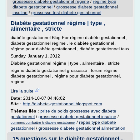
grossesse diabete gestationnel regime
/
regime type
diabete gestationnel
/
grossesse diabete gestationnel
insuline
/
grossesse test diabete gestationnel
Diabète gestationnel régime | type ,
alimentaire , stricte
diabète gestationnel Blog For régime diabète gestationnel ,
diabète gestationnel régime , le diabète gestationnel ,
régime pour diabète gestationnel , diabète gestationnel taux
Sunday, January 1, 2012
Diabète gestationnel régime | type , alimentaire , stricte
régime diabète gestationnel grossesse , forum régime
diabète gestationnel , régime pour diabète gestationnel,
regime...
Lire la suite
Date:
2014-10-07 04:46:02
Site :
http://diabete-gestationnel.blogspot.com
Thèmes liés :
prise de poids grossesse avec diabete
gestationnel
/
grossesse diabete gestationnel insuline
/
/
repas type diabete
comment combattre le diabete gestationnel
gestationnel
/
grossesse diabete gestationnel alimentation
15 questions sur le diabète gestationnel -