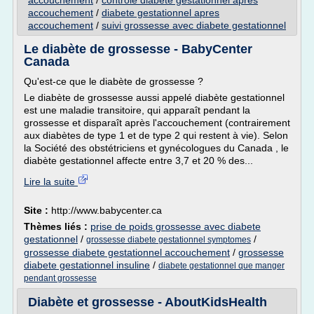
accouchement
/
controle diabete gestationnel apres
accouchement
/
diabete gestationnel apres
accouchement
/
suivi grossesse avec diabete gestationnel
Le diabète de grossesse - BabyCenter
Canada
Qu'est-ce que le diabète de grossesse ?
Le diabète de grossesse aussi appelé diabète gestationnel
est une maladie transitoire, qui apparaît pendant la
grossesse et disparaît après l'accouchement (contrairement
aux diabètes de type 1 et de type 2 qui restent à vie). Selon
la Société des obstétriciens et gynécologues du Canada , le
diabète gestationnel affecte entre 3,7 et 20 % des...
Lire la suite
Site :
http://www.babycenter.ca
Thèmes liés :
prise de poids grossesse avec diabete
gestationnel
/
/
grossesse diabete gestationnel symptomes
grossesse diabete gestationnel accouchement
/
grossesse
diabete gestationnel insuline
/
diabete gestationnel que manger
pendant grossesse
Diabète et grossesse - AboutKidsHealth