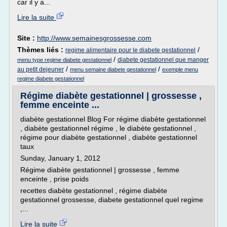
car il y a...
Lire la suite
Site :
http://www.semainesgrossesse.com
Thèmes liés :
/
regime alimentaire pour le diabete gestationnel
/
diabete gestationnel que manger
menu type regime diabete gestationnel
/
/
au petit dejeuner
menu semaine diabete gestationnel
exemple menu
regime diabete gestationnel
Régime diabète gestationnel | grossesse ,
femme enceinte ...
diabète gestationnel Blog For régime diabète gestationnel
, diabète gestationnel régime , le diabète gestationnel ,
régime pour diabète gestationnel , diabète gestationnel
taux
Sunday, January 1, 2012
Régime diabète gestationnel | grossesse , femme
enceinte , prise poids
recettes diabète gestationnel , régime diabète
gestationnel grossesse, diabete gestationnel quel regime
,...
Lire la suite