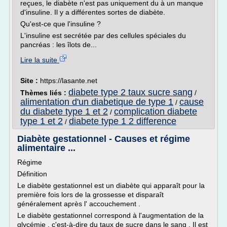
reçues, le diabète n'est pas uniquement du à un manque
d'insuline. Il y a différentes sortes de diabète.
Qu'est-ce que l'insuline ?
L'insuline est secrétée par des cellules spéciales du
pancréas : les îlots de...
Lire la suite
Site :
https://lasante.net
diabete type 2 taux sucre sang
Thèmes liés :
/
alimentation d'un diabetique de type 1
cause
/
du diabete type 1 et 2
complication diabete
/
type 1 et 2
diabete type 1 2 difference
/
Diabète gestationnel - Causes et régime
alimentaire ...
Régime
Définition
Le diabète gestationnel est un diabète qui apparaît pour la
première fois lors de la grossesse et disparaît
généralement après l' accouchement .
Le diabète gestationnel correspond à l'augmentation de la
glycémie , c'est-à-dire du taux de sucre dans le sang . Il est