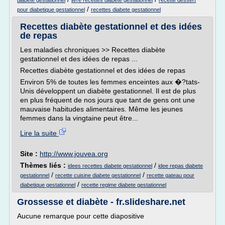
diabete gestationnel
livre recettes diabete gestationnel
recette dessert
/
pour diabetique gestationnel
recettes diabete gestationnel
Recettes diabète gestationnel et des idées
de repas
Les maladies chroniques >> Recettes diabète
gestationnel et des idées de repas ...
Recettes diabète gestationnel et des idées de repas
Environ 5% de toutes les femmes enceintes aux �?tats-
Unis développent un diabète gestationnel. Il est de plus
en plus fréquent de nos jours que tant de gens ont une
mauvaise habitudes alimentaires. Même les jeunes
femmes dans la vingtaine peut être...
Lire la suite
Site :
http://www.jouvea.org
Thèmes liés :
/
idees recettes diabete gestationnel
idee repas diabete
/
/
gestationnel
recette cuisine diabete gestationnel
recette gateau pour
/
diabetique gestationnel
recette regime diabete gestationnel
Grossesse et diabète - fr.slideshare.net
Aucune remarque pour cette diapositive