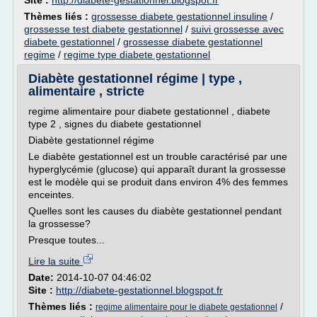
Site :
http://diabete-gestationnel.blogspot.fr
Thèmes liés :
grossesse diabete gestationnel insuline
/
grossesse test diabete gestationnel
/
suivi grossesse avec
diabete gestationnel
/
grossesse diabete gestationnel
regime
/
regime type diabete gestationnel
Diabète gestationnel régime | type ,
alimentaire , stricte
regime alimentaire pour diabete gestationnel , diabete
type 2 , signes du diabete gestationnel
Diabète gestationnel régime
Le diabète gestationnel est un trouble caractérisé par une
hyperglycémie (glucose) qui apparaît durant la grossesse
est le modèle qui se produit dans environ 4% des femmes
enceintes.
Quelles sont les causes du diabète gestationnel pendant
la grossesse?
Presque toutes...
Lire la suite
Date:
2014-10-07 04:46:02
Site :
http://diabete-gestationnel.blogspot.fr
Thèmes liés :
/
regime alimentaire pour le diabete gestationnel