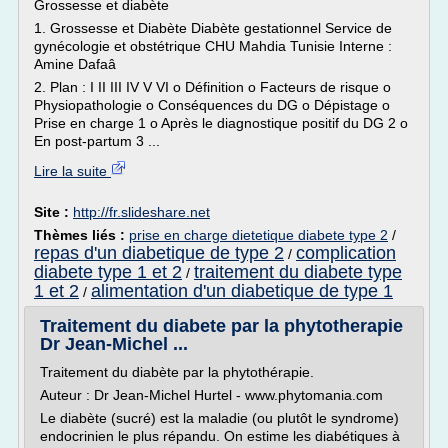
Grossesse et diabète
1. Grossesse et Diabète Diabète gestationnel Service de
gynécologie et obstétrique CHU Mahdia Tunisie Interne :
Amine Dafaâ
2. Plan : I II III IV V VI o Définition o Facteurs de risque o
Physiopathologie o Conséquences du DG o Dépistage o
Prise en charge 1 o Après le diagnostique positif du DG 2 o
En post-partum 3 ...
Lire la suite
Site :
http://fr.slideshare.net
Thèmes liés :
prise en charge dietetique diabete type 2
/
repas d'un diabetique de type 2
complication
/
diabete type 1 et 2
traitement du diabete type
/
1 et 2
alimentation d'un diabetique de type 1
/
Traitement du diabete par la phytotherapie
Dr Jean-Michel ...
Traitement du diabète par la phytothérapie.
Auteur : Dr Jean-Michel Hurtel - www.phytomania.com
Le diabète (sucré) est la maladie (ou plutôt le syndrome)
endocrinien le plus répandu. On estime les diabétiques à