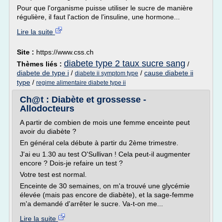
Pour que l'organisme puisse utiliser le sucre de manière
régulière, il faut l'action de l'insuline, une hormone...
Lire la suite
Site :
https://www.css.ch
diabete type 2 taux sucre sang
Thèmes liés :
/
diabete de type i
/
/
cause diabete ii
diabete ii symptom type
type
/
regime alimentaire diabete type ii
Ch@t : Diabète et grossesse -
Allodocteurs
A partir de combien de mois une femme enceinte peut
avoir du diabète ?
En général cela débute à partir du 2ème trimestre.
J'ai eu 1.30 au test O'Sullivan ! Cela peut-il augmenter
encore ? Dois-je refaire un test ?
Votre test est normal.
Enceinte de 30 semaines, on m'a trouvé une glycémie
élevée (mais pas encore de diabète), et la sage-femme
m'a demandé d'arrêter le sucre. Va-t-on me...
Lire la suite