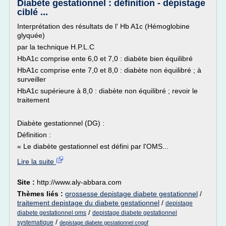
Diabète gestationnel : définition - dépistage
ciblé ...
Interprétation des résultats de l' Hb A1c (Hémoglobine
glyquée)
par la technique H.P.L.C
HbA1c comprise ente 6,0 et 7,0 : diabète bien équilibré
HbA1c comprise ente 7,0 et 8,0 : diabète non équilibré ; à
surveiller
HbA1c supérieure à 8,0 : diabète non équilibré ; revoir le
traitement
Diabète gestationnel (DG) :
Définition :
« Le diabète gestationnel est défini par l'OMS...
Lire la suite
Site :
http://www.aly-abbara.com
Thèmes liés :
grossesse depistage diabete gestationnel
/
traitement depistage du diabete gestationnel
/
depistage
/
diabete gestationnel oms
depistage diabete gestationnel
/
systematique
depistage diabete gestationnel cngof