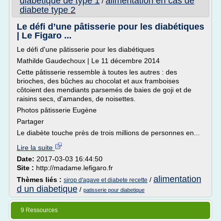
diabetique de type 1
alimentation en cas de
/
diabete type 2
Le défi d’une pâtisserie pour les diabétiques
| Le Figaro ...
Le défi d'une pâtisserie pour les diabétiques
Mathilde Gaudechoux | Le 11 décembre 2014
Cette pâtisserie ressemble à toutes les autres : des
brioches, des bûches au chocolat et aux framboises
côtoient des mendiants parsemés de baies de goji et de
raisins secs, d'amandes, de noisettes.
Photos pâtisserie Eugène
Partager
Le diabète touche près de trois millions de personnes en...
Lire la suite
Date:
2017-03-03 16:44:50
Site :
http://madame.lefigaro.fr
alimentation
Thèmes liés :
/
sirop d'agave et diabete recette
d un diabetique
/
patisserie pour diabetique
9 Ressources