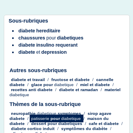
Sous-rubriques
diabete hereditaire
chaussures
pour
diabetiques
diabete insulino requerant
diabete
et
depression
Autres sous-rubriques
diabete
et
travail
/
fructose
et
diabete
/
cannelle
diabete
/
glace
pour
diabetique
/
miel
et
diabete
/
recettes anti diabete
/
diabete
et
ramadan
/
materiel
diabetique
Thèmes de la sous-rubrique
neuropathie
diabetique
symptomes
/
sirop agave
diabete
/
patisserie
pour
diabetique
/
maison
du
diabete
/
dessert
pour
diabetiques
/
cafe
et
diabete
/
diabete cortico induit
/
symptômes
du
diabète
/