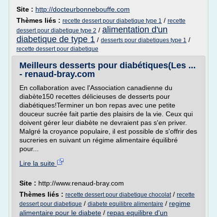
Site :
http://docteurbonnebouffe.com
Thèmes liés :
/
recette dessert pour diabetique type 1
recette
alimentation d'un
/
dessert pour diabetique type 2
diabetique de type 1
/
/
desserts pour diabetiques type 1
recette dessert pour diabetique
Meilleurs desserts pour diabétiques(Les ...
- renaud-bray.com
En collaboration avec l'Association canadienne du
diabète150 recettes délicieuses de desserts pour
diabétiques!Terminer un bon repas avec une petite
douceur sucrée fait partie des plaisirs de la vie. Ceux qui
doivent gérer leur diabète ne devraient pas s'en priver.
Malgré la croyance populaire, il est possible de s'offrir des
sucreries en suivant un régime alimentaire équilibré
pour...
Lire la suite
Site :
http://www.renaud-bray.com
Thèmes liés :
/
recette dessert pour diabetique chocolat
recette
/
/
regime
dessert pour diabetique
diabete equilibre alimentaire
alimentaire pour le diabete
/
repas equilibre d'un