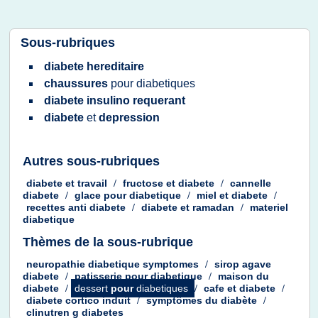
Sous-rubriques
diabete hereditaire
chaussures
pour
diabetiques
diabete insulino requerant
diabete
et
depression
Autres sous-rubriques
diabete
et
travail
/
fructose
et
diabete
/
cannelle
diabete
/
glace
pour
diabetique
/
miel
et
diabete
/
recettes anti diabete
/
diabete
et
ramadan
/
materiel
diabetique
Thèmes de la sous-rubrique
neuropathie diabetique symptomes
/
sirop agave
diabete
/
patisserie
pour
diabetique
/
maison
du
diabete
/
dessert
pour
diabetiques
/
cafe
et
diabete
/
diabete cortico induit
/
symptômes
du
diabète
/
clinutren g diabetes