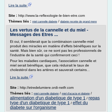
Lire la suite
Site :
http://www.la-reflexologie-le-bien-etre.com
Thèmes liés :
/
miel cannelle diabete
diabete recette de grand mere
Les vertus de la cannelle et du miel -
Messages des Etres ...
Et oui, il semblerait que la combinaison cannelle-miel
produit des miracles en matière d'effets bénéfiques sur la
santé. Mais bien sûr, ce ne sont pas les professionnels de
l'industrie de la santé qui confirmeront ceci !
Pour les maladies cardiaques, l'association cannelle et
miel serait bénéfique, que cela réduirait le taux de
cholestérol dans les artères et sauverait certains...
Lire la suite
Site :
http://etredelumiere.ordi-netfr.com
Thèmes liés :
/
/
miel cannelle diabete
miel d'acacia et diabete
alimentation d'un diabetique de type 1
repas
/
type d'un diabetique de type 1
effet du
/
diabete sur l'organisme