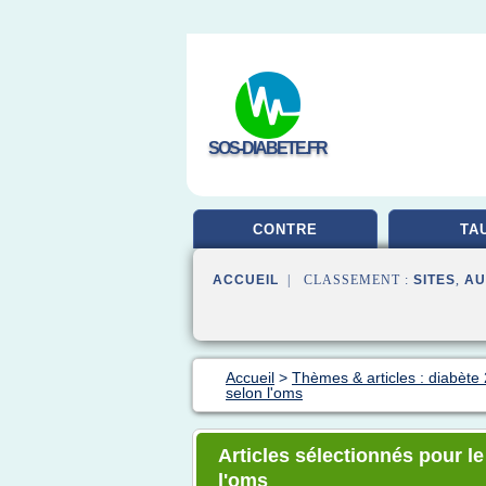
SOS-DIABETE.FR
CONTRE
TA
ACCUEIL
| CLASSEMENT :
SITES
,
AU
Accueil
>
Thèmes & articles : diabète 
selon l'oms
Articles sélectionnés pour l
l'oms