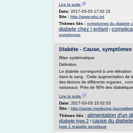
Lire la suite
Date:
2017-03-03 17:02:15
Site :
http://www.who.int
Thèmes liés :
symptomes du diabete ch
diabete chez l enfant
complicat
/
symptomes
Diabète - Cause, symptômes 
Bilan systématique
Définition
Le diabète correspond à une élévation a
dans le sang . Cette augmentation de 
des lésions de différents organes , com
vaisseaux. Près de 90% des diabétique
Lire la suite
Date:
2017-03-03 15:02:53
Site :
http://sante-medecine.journald
alimentation d'un d
Thèmes liés :
cause du diabete
diabete type 2
/
type 1 maladie genetique