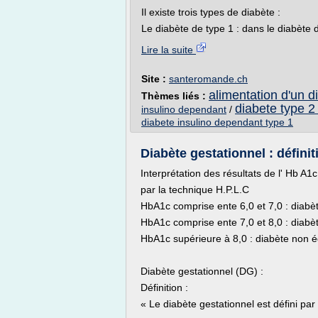
Il existe trois types de diabète :
Le diabète de type 1 : dans le diabète d
Lire la suite
Site :
santeromande.ch
alimentation d'un d
Thèmes liés :
diabete type 2 
insulino dependant
/
diabete insulino dependant type 1
Diabète gestationnel : définiti
Interprétation des résultats de l' Hb A
par la technique H.P.L.C
HbA1c comprise ente 6,0 et 7,0 : diabèt
HbA1c comprise ente 7,0 et 8,0 : diabète
HbA1c supérieure à 8,0 : diabète non équ
Diabète gestationnel (DG) :
Définition :
« Le diabète gestationnel est défini par