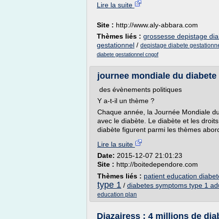
Lire la suite
Site :
http://www.aly-abbara.com
Thèmes liés :
grossesse depistage dia
gestationnel
/
depistage diabete gestationn
diabete gestationnel cngof
journee mondiale du diabete
des évènements politiques
Y a-t-il un thème ?
Chaque année, la Journée Mondiale du D
avec le diabète. Le diabète et les droits
diabète figurent parmi les thèmes abo
Lire la suite
Date:
2015-12-07 21:01:23
Site :
http://boitedependore.com
Thèmes liés :
patient education diabet
type 1
/
diabetes symptoms type 1 adu
education plan
Djazairess : 4 millions de di