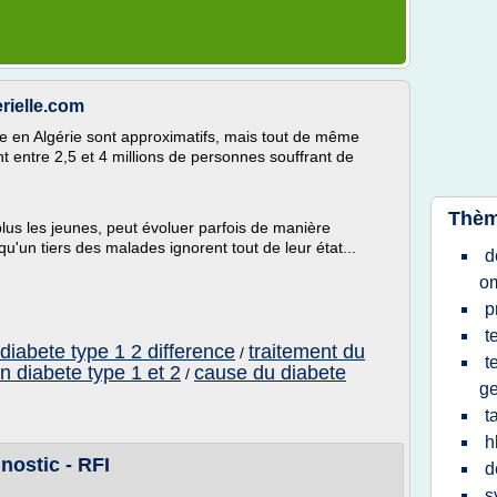
erielle.com
te en Algérie sont approximatifs, mais tout de même
t entre 2,5 et 4 millions de personnes souffrant de
Thèm
plus les jeunes, peut évoluer parfois de manière
u'un tiers des malades ignorent tout de leur état...
d
o
p
t
diabete type 1 2 difference
traitement du
/
t
n diabete type 1 et 2
cause du diabete
/
ge
t
h
nostic - RFI
d
s