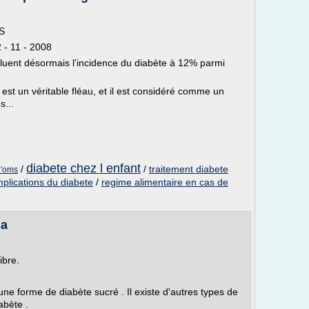
MS
 - 11 - 2008
luent désormais l'incidence du diabète à 12% parmi
e est un véritable fléau, et il est considéré comme un
s...
diabete chez l enfant
/
/
traitement diabete
l'oms
plications du diabete
/
regime alimentaire en cas de
ia
ibre.
 une forme de diabète sucré . Il existe d'autres types de
abète .