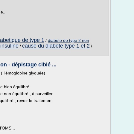
e...
iabetique de type 1
/
diabete de type 2 non
insuline
cause du diabete type 1 et 2
/
/
on - dépistage ciblé ...
1c (Hémoglobine glyquée)
e bien équilibré
 non équilibré ; à surveiller
ilibré ; revoir le traitement
 l'OMS...