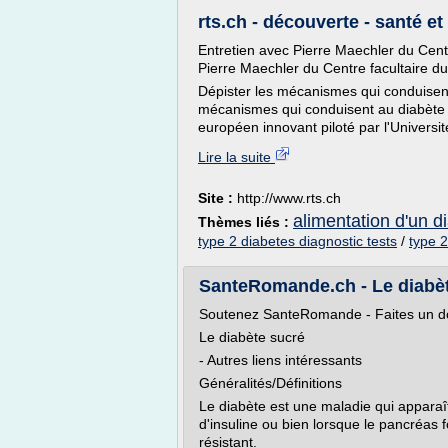
rts.ch - découverte - santé et
Entretien avec Pierre Maechler du Cent
Pierre Maechler du Centre facultaire 
Dépister les mécanismes qui conduisen
mécanismes qui conduisent au diabète 
européen innovant piloté par l'Universit
Lire la suite
Site :
http://www.rts.ch
alimentation d'un d
Thèmes liés :
type 2 diabetes diagnostic tests
/
type 2
SanteRomande.ch - Le diabè
Soutenez SanteRomande - Faites un d
Le diabète sucré
- Autres liens intéressants
Généralités/Définitions
Le diabète est une maladie qui apparaît
d'insuline ou bien lorsque le pancréas f
résistant.