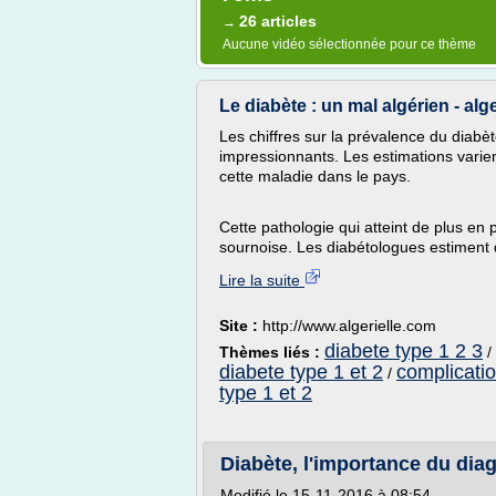
26 articles
→
Aucune vidéo sélectionnée pour ce thème
Le diabète : un mal algérien - alg
Les chiffres sur la prévalence du diabè
impressionnants. Les estimations varien
cette maladie dans le pays.
Cette pathologie qui atteint de plus en 
sournoise. Les diabétologues estiment q
Lire la suite
Site :
http://www.algerielle.com
diabete type 1 2 3
Thèmes liés :
/
diabete type 1 et 2
complicatio
/
type 1 et 2
Diabète, l'importance du diag
Modifié le 15-11-2016 à 08:54