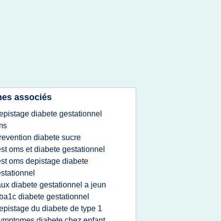
es associés
epistage diabete gestationnel
ms
revention diabete sucre
est oms et diabete gestationnel
est oms depistage diabete
stationnel
aux diabete gestationnel a jeun
ba1c diabete gestationnel
epistage du diabete de type 1
ymptomes diabete chez enfant