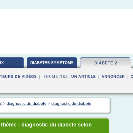
UX
DIABETES SYMPTOMS
DIABETE 2
TEURS DE VIDÉOS
| SOUMETTRE :
UN ARTICLE
|
ANNONCER
|
2
>
diagnostic du diabete
>
diagnostic du diabete
e thème : diagnostic du diabete selon