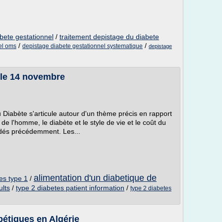
bete gestationnel
/
traitement depistage du diabete
/
/
el oms
depistage diabete gestationnel systematique
depistage
 le 14 novembre
iabète s'articule autour d'un thème précis en rapport
 de l'homme, le diabète et le style de vie et le coût du
rdés précédemment. Les...
alimentation d'un diabetique de
es type 1
/
lts
/
type 2 diabetes patient information
/
type 2 diabetes
abétiques en Algérie