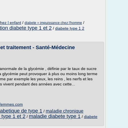
ez l enfant
/
/
diabete = impuissance chez l'homme
ion diabete type 1 et 2
/
diabete type 1 2
et traitement - Santé-Médecine
normale de la glycémie , définie par le taux de sucre
la glycémie peut provoquer à plus ou moins long terme
me par exemple les yeux, les reins , les nerfs et les
s vivent pendant des années avec cette...
esfemmes.com
iabetique de type 1
maladie chronique
/
 type 1 et 2
maladie diabete type 1
/
/
diabete