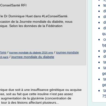
LeConseilSanté RFI
t
d
ar le Dr Dominique Huet dans #LeConseilSanté.
d
occasion de la Journée mondiale du diabète, nous
d
onique. Selon les données de la Fédération
d
qu
c
ty
g
/
/
l'oms
journee mondiale
journee mondiale du diabete 2016 oms
d
/
journee mondiale du diabete
16 paris
t
t
ge
t
ge
nique due soit à une insuffisance génétique ou acquise
t
as, soit au fait que cette insuline n'est pas assez
7
e augmentation de la glycémie (concentration de
tour à des lésions affectant plusieurs...