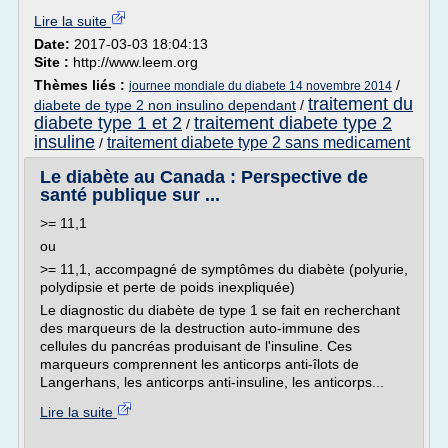
Lire la suite
Date:
2017-03-03 18:04:13
Site :
http://www.leem.org
Thèmes liés :
/
journee mondiale du diabete 14 novembre 2014
traitement du
diabete de type 2 non insulino dependant
/
diabete type 1 et 2
traitement diabete type 2
/
insuline
traitement diabete type 2 sans medicament
/
Le diabète au Canada : Perspective de
santé publique sur ...
>= 11,1
ou
>= 11,1, accompagné de symptômes du diabète (polyurie,
polydipsie et perte de poids inexpliquée)
Le diagnostic du diabète de type 1 se fait en recherchant
des marqueurs de la destruction auto-immune des
cellules du pancréas produisant de l'insuline. Ces
marqueurs comprennent les anticorps anti-îlots de
Langerhans, les anticorps anti-insuline, les anticorps...
Lire la suite