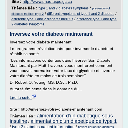
Site :
http://www.phac-aspc.gc.ca
Thèmes liés :
/
type 1 and 2 diabetes symptoms
prevention of
/
/
different symptoms of type 1 and 2 diabetes
diabetes mellitus type 2
/
differente type 1 and 2 diabetes mellitus
difference type 1 and type
2 diabetes symptoms
Inversez votre diabète maintenant
Inversez votre diabète maintenant
Le programme révolutionnaire pour inverser le diabète et
rétablir sa santé
"Les informations contenues dans Inverser Son Diabète
Maintenant par Matt Traverso vous montreront comment
vous pouvez normaliser votre taux de glycémie et inverser
votre diabète en moins de trois semaines"
Dr Robert O. Young, MS, D.Sc., Ph.D.
Autorité éminente dans le domaine du...
Lire la suite
Site :
http://inversez-votre-diabete-maintenant.com
alimentation d'un diabetique sous
Thèmes liés :
insuline
alimentation d'un diabetique de type 1
/
/
type 2 diabetes patient information
/
patient education diabetes