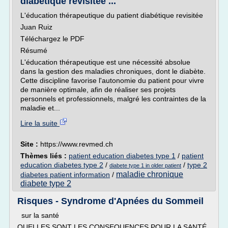
diabétique revisitée ...
L'éducation thérapeutique du patient diabétique revisitée
Juan Ruiz
Téléchargez le PDF
Résumé
L'éducation thérapeutique est une nécessité absolue
dans la gestion des maladies chroniques, dont le diabète.
Cette discipline favorise l'autonomie du patient pour vivre
de manière optimale, afin de réaliser ses projets
personnels et professionnels, malgré les contraintes de la
maladie et...
Lire la suite
Site :
https://www.revmed.ch
Thèmes liés :
patient education diabetes type 1
/
patient
education diabetes type 2
/
/
type 2
diabete type 1 in older patient
maladie chronique
diabetes patient information
/
diabete type 2
Risques - Syndrome d'Apnées du Sommeil
sur la santé
QUELLES SONT LES CONSEQUENCES POUR LA SANTÉ