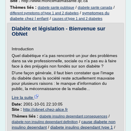
Site :
http://www.monclimatmasante.qc.ca
Thèmes liés :
/
/
diabete sante publique
diabete sante canada
/
symptomes du
different symptoms of type 1 and 2 diabetes
diabete chez l enfant
/
causes of type 1 and 2 diabetes
Diabète et législation - Bienvenue sur
ObNet
Introduction
Quel diabétique n'a pas rencontré un jour des problèmes
dans sa vie professionnelle, sociale ou n'a pas eu à faire
face à des préjugés non fondés sur son diabète ?
D'une façon générale, il faut bien constater que l'image
du diabète dans la société reste actuellement mauvaise
pour plusieurs raisons : le manque d'information du
public, la méconnaissance de la maladie...
Lire la suite
Date:
2001-10-01 22:10:05
Site :
http://obnet.chez-alice.fr
Thèmes liés :
/
diabete insulino dependant consequences
/
cause diabete non
diabete non insulino dependant definition
insulino dependant
/
diabete insulino dependant type 1
/