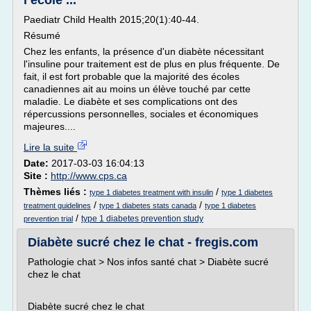
l’école ...
Paediatr Child Health 2015;20(1):40-44.
Résumé
Chez les enfants, la présence d'un diabète nécessitant
l'insuline pour traitement est de plus en plus fréquente. De
fait, il est fort probable que la majorité des écoles
canadiennes ait au moins un élève touché par cette
maladie. Le diabète et ses complications ont des
répercussions personnelles, sociales et économiques
majeures....
Lire la suite
Date:
2017-03-03 16:04:13
Site :
http://www.cps.ca
Thèmes liés :
/
type 1 diabetes treatment with insulin
type 1 diabetes
/
/
treatment guidelines
type 1 diabetes stats canada
type 1 diabetes
/
type 1 diabetes prevention study
prevention trial
Diabète sucré chez le chat - fregis.com
Pathologie chat > Nos infos santé chat > Diabète sucré
chez le chat
Diabète sucré chez le chat