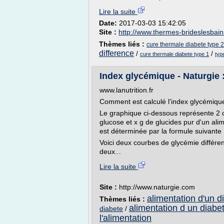
Lire la suite
Date:
2017-03-03 15:42:05
Site :
http://www.thermes-brideslesbains
Thèmes liés :
cure thermale diabete type 2
difference
/
/
cure thermale diabete type 1
typ
Index glycémique - Naturgie : 
www.lanutrition.fr
Comment est calculé l'index glycémiqu
Le graphique ci-dessous représente 2 
glucose et x g de glucides pur d'un ali
est déterminée par la formule suivante 
Voici deux courbes de glycémie différen
deux...
Lire la suite
Site :
http://www.naturgie.com
alimentation d'un d
Thèmes liés :
alimentation d un diabe
diabete
/
l'alimentation