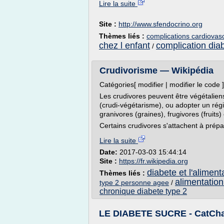
Lire la suite
Site :
http://www.sfendocrino.org
Thèmes liés :
complications cardiovasc
chez l enfant
complication diab
/
Crudivorisme — Wikipédia
Catégories[ modifier | modifier le code ]
Les crudivores peuvent être végétaliens 
(crudi-végétarisme), ou adopter un rég
granivores (graines), frugivores (fruits) 
Certains crudivores s'attachent à prépa
Lire la suite
Date:
2017-03-03 15:44:14
Site :
https://fr.wikipedia.org
diabete et l'aliment
Thèmes liés :
alimentation
type 2 personne agee
/
chronique diabete type 2
LE DIABETE SUCRE - CatChat 