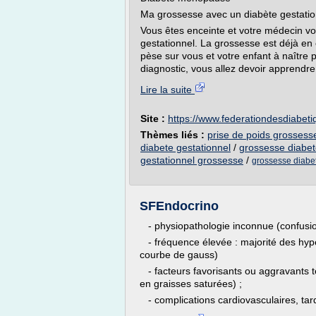
Ma grossesse avec un diabète gestatio
Vous êtes enceinte et votre médecin vo
gestationnel. La grossesse est déjà en
pèse sur vous et votre enfant à naître p
diagnostic, vous allez devoir apprendre 
Lire la suite
Site :
https://www.federationdesdiabeti
Thèmes liés :
prise de poids grossess
diabete gestationnel
/
grossesse diabe
gestationnel grossesse
/
grossesse diabet
SFEndocrino
- physiopathologie inconnue (confusio
- fréquence élevée : majorité des hype
courbe de gauss)
- facteurs favorisants ou aggravants te
en graisses saturées) ;
- complications cardiovasculaires, tardi