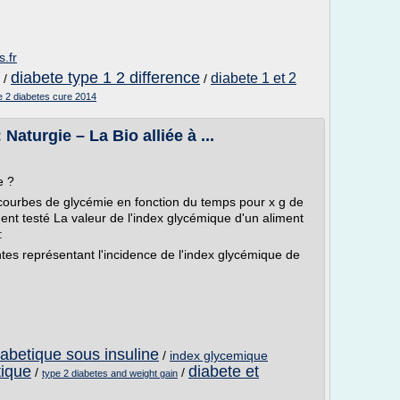
.fr
diabete type 1 2 difference
diabete 1 et 2
/
/
e 2 diabetes cure 2014
Naturgie – La Bio alliée à ...
e ?
courbes de glycémie en fonction du temps pour x g de
ment testé La valeur de l'index glycémique d'un aliment
:
tes représentant l'incidence de l'index glycémique de
iabetique sous insuline
/
index glycemique
tique
diabete et
/
/
type 2 diabetes and weight gain