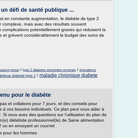
 un défi de santé publique ...
st en constante augmentation, le diabète de type 2
ir complexe, mais avec des résultats souvent
e complications potentiellement graves qui réduisent la
 vie et grèvent considérablement le budget des soins de
/
/
search group
type 2 diabetes prevention program
prevalence
maladie chronique diabete
/
etique diabete type 2
menu pour le diabète
as et collations pour 7 jours, et des conseils pour
e à vos besoins individuels. Ce plan peut vous aider à
. Si vous avez des questions sur l'utilisation du plan de
(e) diététiste professionnel(le) de Saine alimentation
 ou en envoyant un courriel .
ue pour les hommes