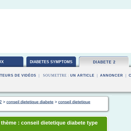
UX
DIABETES SYMPTOMS
DIABETE 2
TEURS DE VIDÉOS
| SOUMETTRE :
UN ARTICLE
|
ANNONCER
|
2
>
conseil dietetique diabete
>
conseil dietetique
 thème : conseil dietetique diabete type