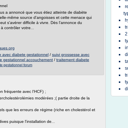
nnel
r
us a annoncé que vous étiez atteinte de diabète
ty
 elle-même source d'angoisses et cette menace qui
h
eut s'avérer difficile à vivre. Dès l'annonce du
t
à contrôler votre...
2
t
i
ques.org
d
e avec diabete gestationnel
/
suivi grossesse avec
te gestationnel accouchement
/
traitement diabete
t
e gestationnel forum
s
t
t
d
n fréquente avec l'HCF) ;
rcholestérolémies modérées ;( partie droite de la
ls que les erreurs de régime (riche en cholestérol et
ves puisque l'installation de...