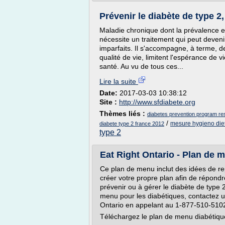
Prévenir le diabète de type 2,
Maladie chronique dont la prévalence e
nécessite un traitement qui peut deven
imparfaits. Il s'accompagne, à terme, d
qualité de vie, limitent l'espérance de
santé. Au vu de tous ces...
Lire la suite
Date:
2017-03-03 10:38:12
Site :
http://www.sfdiabete.org
Thèmes liés :
diabetes prevention program re
/
mesure hygieno diet
diabete type 2 france 2012
type 2
Eat Right Ontario - Plan de 
Ce plan de menu inclut des idées de rep
créer votre propre plan afin de répondr
prévenir ou à gérer le diabète de type 2
menu pour les diabétiques, contactez un
Ontario en appelant au 1-877-510-5102
Téléchargez le plan de menu diabétiq