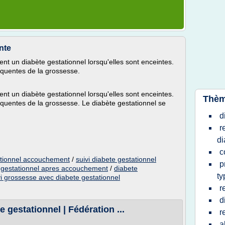
nte
 un diabète gestationnel lorsqu'elles sont enceintes.
équentes de la grossesse.
 un diabète gestationnel lorsqu'elles sont enceintes.
Thèm
équentes de la grossesse. Le diabète gestationnel se
d
r
di
c
ationnel accouchement
/
suivi diabete gestationnel
p
e gestationnel apres accouchement
/
diabete
ty
vi grossesse avec diabete gestationnel
r
d
gestationnel | Fédération ...
r
a