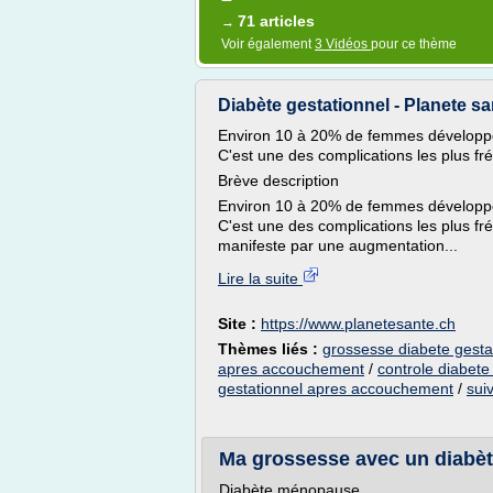
71 articles
→
Voir également
3 Vidéos
pour ce thème
Diabète gestationnel - Planete sa
Environ 10 à 20% de femmes développent
C'est une des complications les plus fr
Brève description
Environ 10 à 20% de femmes développent
C'est une des complications les plus fr
manifeste par une augmentation...
Lire la suite
Site :
https://www.planetesante.ch
Thèmes liés :
grossesse diabete gest
apres accouchement
/
controle diabet
gestationnel apres accouchement
/
sui
Ma grossesse avec un diabète 
Diabète ménopause