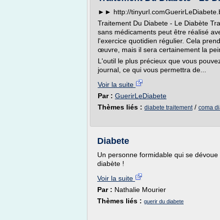
►► http://tinyurl.comGuerirLeDiabet
Traitement Du Diabete - Le Diabète Tr
sans médicaments peut être réalisé ave
l'exercice quotidien régulier. Cela pre
œuvre, mais il sera certainement la pein
L'outil le plus précieux que vous pouve
journal, ce qui vous permettra de...
Voir la suite
Par :
GuerirLeDiabete
Thèmes liés :
/
diabete traitement
coma di
Diabete
Un personne formidable qui se dévoue p
diabète !
Voir la suite
Par :
Nathalie Mourier
Thèmes liés :
guerir du diabete