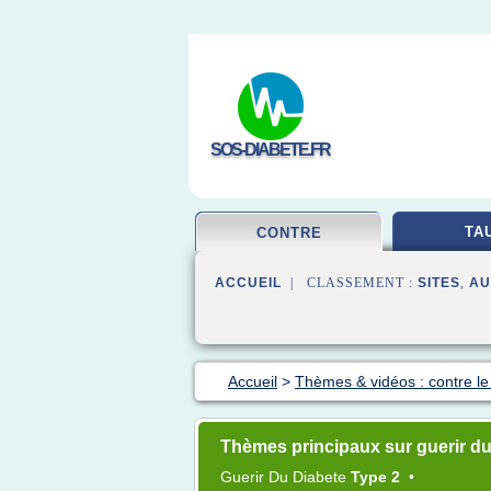
SOS-DIABETE.FR
TA
CONTRE
ACCUEIL
| CLASSEMENT :
SITES
,
AU
Accueil
>
Thèmes & vidéos : contre le
Thèmes principaux sur guerir du
Guerir
Du
Diabete
Type 2
•