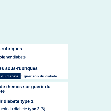
-rubriques
oigner
diabete
es sous-rubriques
r
du
diabete
/
guerison
du
diabete
 de thèmes sur
guerir du
ete
ir diabete type 1
uerir
du
diabete
type 2
(6)