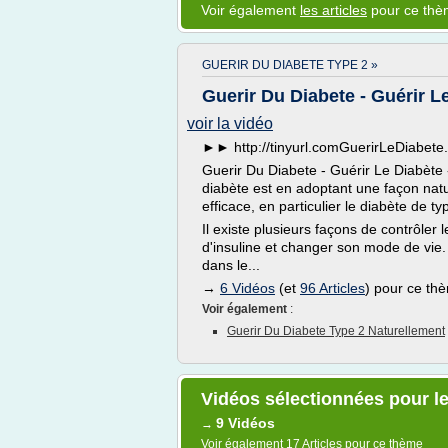
Voir également
les articles
pour ce th
GUERIR DU DIABETE TYPE 2 »
Guerir Du Diabete - Guérir L
voir la vidéo
►► http://tinyurl.comGuerirLeDiabe
Guerir Du Diabete - Guérir Le Diabète -
diabète est en adoptant une façon natur
efficace, en particulier le diabète de ty
Il existe plusieurs façons de contrôler 
d'insuline et changer son mode de vie.
dans le...
→
6 Vidéos
(et
96 Articles
) pour ce th
Voir également
:
Guerir Du Diabete Type 2 Naturellement
Vidéos sélectionnées pour le
9 Vidéos
→
Voir également
17 Articles
pour ce thème