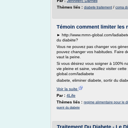
Par :
Jenniferc Darnell
Thèmes liés :
/
diabete traitement
coma di
Témoin comment limiter les 
► http://www.mmn-global.com/ladiabet
du diabète?
Vous ne pouvez pas changer vos gènes
pouvez changer vos habitudes. Faire de
vaut la peine.
Si vous désirez vous soigner à 100% na
vie pleine et saine, veuillez visiter ce
global.com/ladiabete
diabete, eliminer diabete, sortir du diabe
Voir la suite
Par :
4Life
Thèmes liés :
regime alimentaire pour le d
guerir du diabete
Traitement Du Diabete - Le D