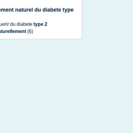
tement naturel du diabete type
uerir
du
diabete
type 2
aturellement
(6)