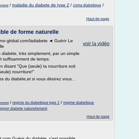
/
maladie du diabete de type 2
/
/
coma diabetique
lement
Haut de page
ible de forme naturelle
mn-global.com/ladiabete ◄ Guérir Le
voir la vidéo
lle
le diabète, très simplement, par un simple
nt suffisamment de temps.
n disant "Que {seule} ta nourriture soit
eule} nourriture!"
s du diabète,et si vous désirez vous...
/
/
regime du diabetique type 2
regime diabetique
lement
oigner diabete naturellement
Haut de page
t.com Guérir du diabète, c'est possible.