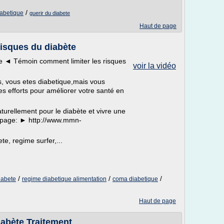
/
abetique
guerir du diabete
Haut de page
risques du diabète
e ◄ Témoin comment limiter les risques
voir la vidéo
, vous etes diabetique,mais vous
s efforts pour améliorer votre santé en
turellement pour le diabète et vivre une
tte page: ► http://www.mmn-
te, regime surfer,...
/
/
/
iabete
regime diabetique alimentation
coma diabetique
Haut de page
iabète Traitement