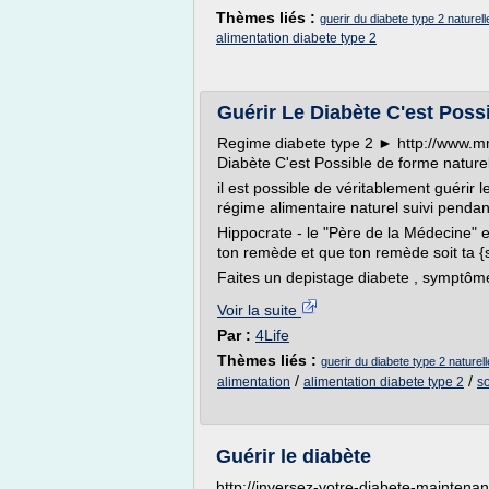
Thèmes liés :
guerir du diabete type 2 naturel
alimentation diabete type 2
Guérir Le Diabète C'est Poss
Regime diabete type 2 ► http://www.m
Diabète C'est Possible de forme nature
il est possible de véritablement guérir 
régime alimentaire naturel suivi penda
Hippocrate - le "Père de la Médecine" e
ton remède et que ton remède soit ta {s
Faites un depistage diabete , symptôme
Voir la suite
Par :
4Life
Thèmes liés :
guerir du diabete type 2 naturel
/
/
alimentation
alimentation diabete type 2
s
Guérir le diabète
http://inversez-votre-diabete-maintenan