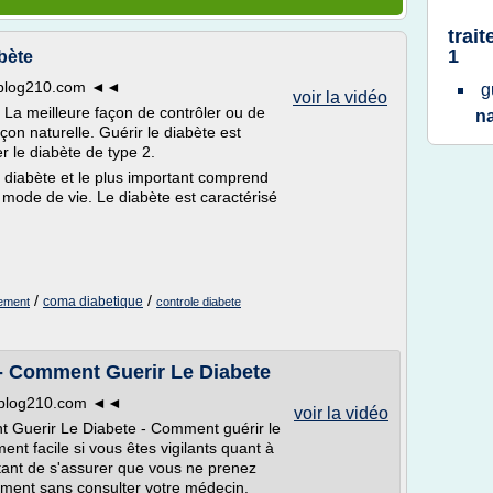
trai
1
bète
e.blog210.com ◄◄
g
voir la vidéo
 La meilleure façon de contrôler ou de
n
çon naturelle. Guérir le diabète est
er le diabète de type 2.
le diabète et le plus important comprend
n mode de vie. Le diabète est caractérisé
/
/
coma diabetique
lement
controle diabete
- Comment Guerir Le Diabete
e.blog210.com ◄◄
voir la vidéo
Guerir Le Diabete - Comment guérir le
nt facile si vous êtes vigilants quant à
ortant de s'assurer que vous ne prenez
ment sans consulter votre médecin.