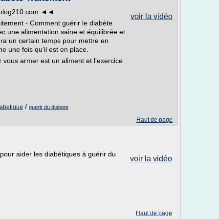
e.blog210.com ◄◄
voir la vidéo
aitement - Comment guérir le diabète
c une alimentation saine et équilibrée et
ndra un certain temps pour mettre en
e une fois qu'il est en place.
z vous armer est un aliment et l'exercice
/
abetique
guerir du diabete
Haut de page
our aider les diabétiques à guérir du
voir la vidéo
Haut de page