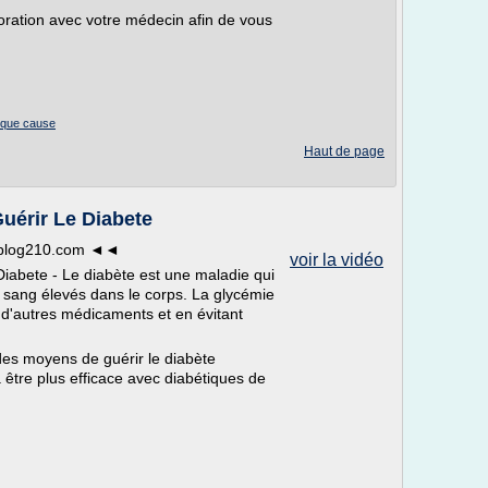
aboration avec votre médecin afin de vous
ique cause
Haut de page
Guérir Le Diabete
e.blog210.com ◄◄
voir la vidéo
Diabete - Le diabète est une maladie qui
 sang élevés dans le corps. La glycémie
u d'autres médicaments et en évitant
des moyens de guérir le diabète
 être plus efficace avec diabétiques de