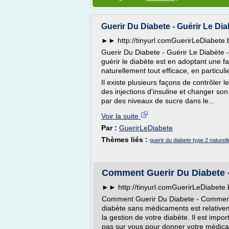
Guerir Du Diabete - Guérir Le Dia
►► http://tinyurl.comGuerirLeDiabet
Guerir Du Diabete - Guérir Le Diabète -
guérir le diabète est en adoptant une fa
naturellement tout efficace, en particuli
Il existe plusieurs façons de contrôler 
des injections d'insuline et changer so
par des niveaux de sucre dans le...
Voir la suite
Par :
GuerirLeDiabete
Thèmes liés :
guerir du diabete type 2 naturel
Comment Guerir Du Diabete 
►► http://tinyurl.comGuerirLeDiabet
Comment Guerir Du Diabete - Comment 
diabète sans médicaments est relativeme
la gestion de votre diabète. Il est imp
pas sur vous pour donner votre médica