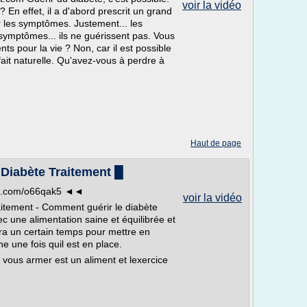
voir la vidéo
? En effet, il a d'abord prescrit un grand
les symptômes. Justement... les
symptômes... ils ne guérissent pas. Vous
s pour la vie ? Non, car il est possible
fait naturelle. Qu'avez-vous à perdre à
Haut de page
 Diabète Traitement █
url.com/o66qak5 ◄◄
voir la vidéo
aitement - Comment guérir le diabète
c une alimentation saine et équilibrée et
dra un certain temps pour mettre en
e une fois quil est en place.
 vous armer est un aliment et lexercice