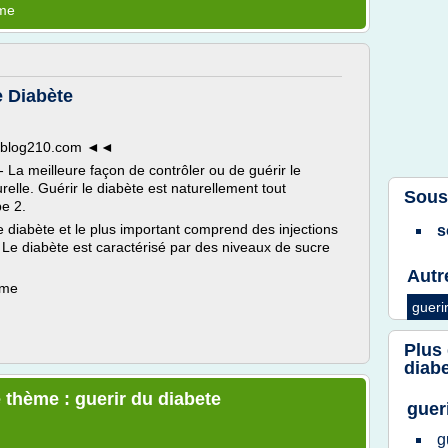
ème
e Diabète
te.blog210.com ◄◄
 La meilleure façon de contrôler ou de guérir le
elle. Guérir le diabète est naturellement tout
Sous
pe 2.
le diabète et le plus important comprend des injections
s
 Le diabète est caractérisé par des niveaux de sucre
Autr
ème
gueri
Plus
diab
 thème : guerir du diabete
guer
g