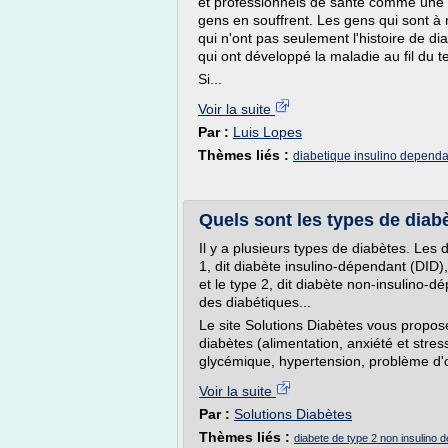
et professionnels de santé comme une 
gens en souffrent. Les gens qui sont à 
qui n'ont pas seulement l'histoire de di
qui ont développé la maladie au fil du 
Si...
Voir la suite
Par :
Luis Lopes
Thèmes liés :
diabetique insulino dependa
Quels sont les types de diab
Il y a plusieurs types de diabètes. Les 
1, dit diabète insulino-dépendant (DID
et le type 2, dit diabète non-insulino
des diabétiques...
Le site Solutions Diabètes vous propos
diabètes (alimentation, anxiété et stres
glycémique, hypertension, problème d'o
Voir la suite
Par :
Solutions Diabètes
Thèmes liés :
diabete de type 2 non insulino 