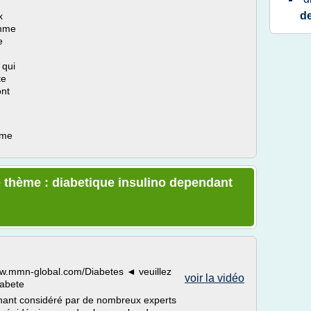
de
x
omme
e
 qui
te
ont
ème
 thème : diabetique insulino dependant
ww.mmn-global.com/Diabetes ◄ veuillez
voir la vidéo
iabete
enant considéré par de nombreux experts