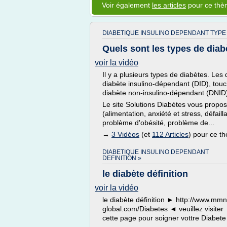
Voir également
les articles
pour ce th
DIABETIQUE INSULINO DEPENDANT TYPE 
Quels sont les types de diab
voir la vidéo
Il y a plusieurs types de diabètes. Les 
diabète insulino-dépendant (DID), touch
diabète non-insulino-dépendant (DNID)
Le site Solutions Diabètes vous propos
(alimentation, anxiété et stress, défai
problème d'obésité, problème de...
→
3 Vidéos
(et
112 Articles
) pour ce t
DIABETIQUE INSULINO DEPENDANT
DEFINITION »
le diabète définition
voir la vidéo
le diabète définition ► http://www.mmn
global.com/Diabetes ◄ veuillez visiter
cette page pour soigner vottre Diabete