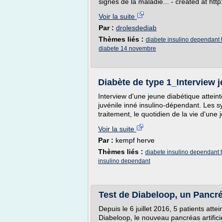
signes de la maladie... - created at htt
Voir la suite
Par :
drolesdediab
Thèmes liés :
diabete insulino dependant 
diabete 14 novembre
Diabète de type 1_Interview 
Interview d'une jeune diabétique attein
juvénile inné insulino-dépendant. Les s
traitement, le quotidien de la vie d'une
Voir la suite
Par :
kempf herve
Thèmes liés :
diabete insulino dependant 
insulino dependant
Test de Diabeloop, un Pancréas
Depuis le 6 juillet 2016, 5 patients atte
Diabeloop, le nouveau pancréas artificie