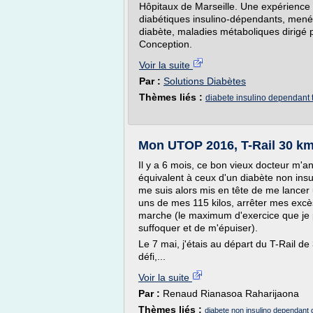
Hôpitaux de Marseille. Une expérience i
diabétiques insulino-dépendants, menée
diabète, maladies métaboliques dirigé 
Conception.
Voir la suite
Par :
Solutions Diabètes
Thèmes liés :
diabete insulino dependant 
Mon UTOP 2016, T-Rail 30 km 
Il y a 6 mois, ce bon vieux docteur m'
équivalent à ceux d'un diabète non ins
me suis alors mis en tête de me lancer
uns de mes 115 kilos, arrêter mes excès
marche (le maximum d'exercice que je
suffoquer et de m'épuiser).
Le 7 mai, j'étais au départ du T-Rail 
défi,...
Voir la suite
Par :
Renaud Rianasoa Raharijaona
Thèmes liés :
diabete non insulino dependant 