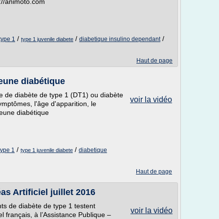
p://animoto.com
/
/
/
type 1
diabetique insulino dependant
type 1 juvenile diabete
Haut de page
jeune diabétique
te de diabète de type 1 (DT1) ou diabète
voir la vidéo
ymptômes, l'âge d'apparition, le
 jeune diabétique
/
/
type 1
diabetique
type 1 juvenile diabete
Haut de page
 Artificiel juillet 2016
ints de diabète de type 1 testent
voir la vidéo
l français, à l’Assistance Publique –