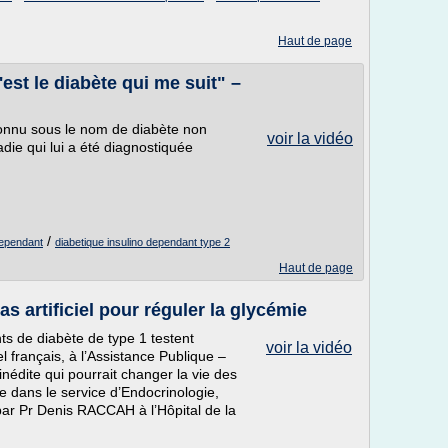
Haut de page
'est le diabète qui me suit" –
connu sous le nom de diabète non
voir la vidéo
ie qui lui a été diagnostiquée
/
dependant
diabetique insulino dependant type 2
Haut de page
s artificiel pour réguler la glycémie
ints de diabète de type 1 testent
voir la vidéo
l français, à l’Assistance Publique –
nédite qui pourrait changer la vie des
 dans le service d’Endocrinologie,
par Pr Denis RACCAH à l’Hôpital de la