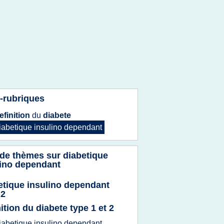
-rubriques
efinition
du
diabete
iabetique insulino dependant
 de thèmes sur
diabetique
lino dependant
etique insulino dependant
 2
ition du diabete type 1 et 2
iabetique insulino dependant