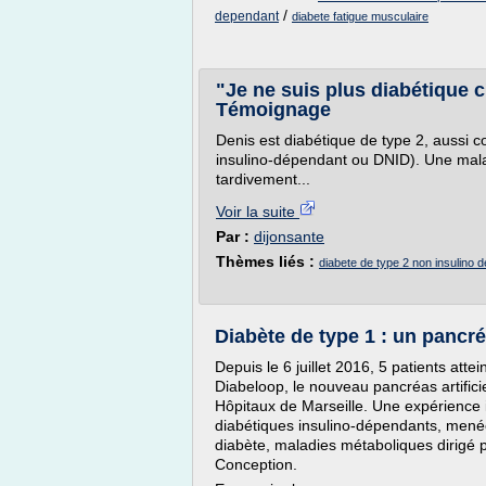
/
dependant
diabete fatigue musculaire
"Je ne suis plus diabétique c
Témoignage
Denis est diabétique de type 2, aussi 
insulino-dépendant ou DNID). Une malad
tardivement...
Voir la suite
Par :
dijonsante
Thèmes liés :
diabete de type 2 non insulino 
Diabète de type 1 : un pancréa
Depuis le 6 juillet 2016, 5 patients atte
Diabeloop, le nouveau pancréas artificie
Hôpitaux de Marseille. Une expérience i
diabétiques insulino-dépendants, menée
diabète, maladies métaboliques dirigé 
Conception.