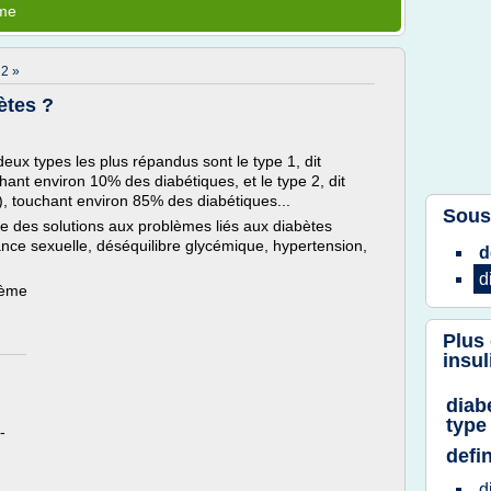
ème
2 »
ètes ?
deux types les plus répandus sont le type 1, dit
ant environ 10% des diabétiques, et le type 2, dit
, touchant environ 85% des diabétiques...
Sous
e des solutions aux problèmes liés aux diabètes
llance sexuelle, déséquilibre glycémique, hypertension,
d
d
hème
Plus
insu
diab
type
-
defin
d