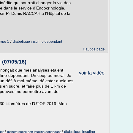
nédite qui pourrait changer la vie des
 dans le service d’Endocrinologie,
par Pr Denis RACCAH à l’Hôpital de la
/
type 1
diabetique insulino dependant
Haut de page
(07/05/16)
annonçait que mes analyses étaient
voir la vidéo
ulino-dépendant. Un coup au moral. Je
 un défi à moi-même, délester quelques
 en sucre, et faire plus de 1 km de
 pouvais me permettre avant de
de 30 kilomètres de l'UTOP 2016. Mon
/
/
diabetique insulino
def
diabete sucre non insulino dependant