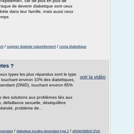
«épidémie», car de plus en plus de
risque de devenir diabetique sont ceux
abète dans leur famille, mais aussi ceux
temps
/
/
nt
soigner diabete naturellement
coma diabetique
ètes ?
deux types les plus répandus sont le type
voir la vidéo
), touchant environ 10% des diabétiques,
-dépendant (DNID), touchant environ 85%
e des solutions aux problèmes liés aux
s, défaillance sexuelle, déséquilibre
bésité, problème de...
/
/
alimentation d'un
dependant
diabetique insulino dependant type 2