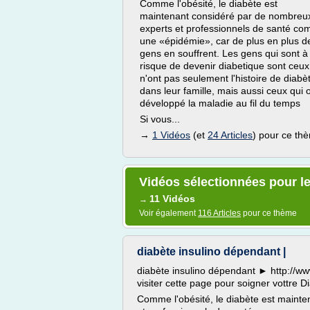
Comme l'obésité, le diabète est
maintenant considéré par de nombreu
experts et professionnels de santé c
une «épidémie», car de plus en plus d
gens en souffrent. Les gens qui sont à
risque de devenir diabetique sont ceux
n'ont pas seulement l'histoire de diabè
dans leur famille, mais aussi ceux qui 
développé la maladie au fil du temps
Si vous...
→
1 Vidéos
(et
24 Articles
) pour ce th
Vidéos sélectionnées pour le
11 Vidéos
→
Voir également
116 Articles
pour ce thème
diabète insulino dépendant |
diabète insulino dépendant ► http://w
visiter cette page pour soigner vottre D
Comme l'obésité, le diabète est maint