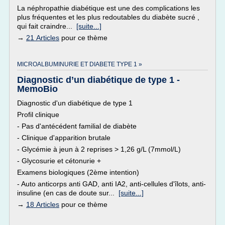
La néphropathie diabétique est une des complications les
plus fréquentes et les plus redoutables du diabète sucré ,
qui fait craindre...
[suite...]
→
21 Articles
pour ce thème
MICROALBUMINURIE ET DIABETE TYPE 1 »
Diagnostic d’un diabétique de type 1 -
MemoBio
Diagnostic d'un diabétique de type 1
Profil clinique
- Pas d'antécédent familial de diabète
- Clinique d'apparition brutale
- Glycémie à jeun à 2 reprises > 1,26 g/L (7mmol/L)
- Glycosurie et cétonurie +
Examens biologiques (2ème intention)
- Auto anticorps anti GAD, anti IA2, anti-cellules d'îlots, anti-
insuline (en cas de doute sur...
[suite...]
→
18 Articles
pour ce thème