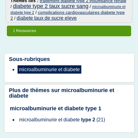
Thèmes liés :
traitement diabete type 2 insuffisance renale
diabete type 2 taux sucre sang
/
/
microalbuminurie et
/
complications cardiovasculaires diabete type
diabete type 2
diabete taux de sucre eleve
2
/
1 Ressources
Sous-rubriques
microalbuminurie
et
diabete
Plus de thèmes sur
microalbuminurie et
diabete
microalbuminurie et diabete type 1
microalbuminurie
et
diabete
type 2
(21)