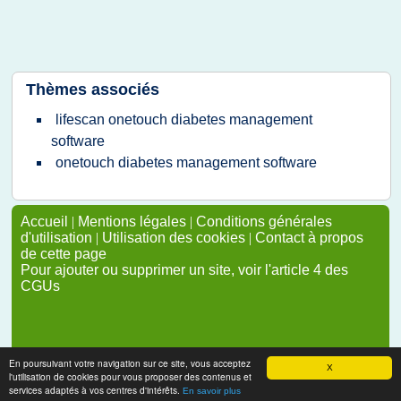
Thèmes associés
lifescan onetouch diabetes management
software
onetouch diabetes management software
Accueil
|
Mentions légales
|
Conditions générales
d'utilisation
|
Utilisation des cookies
|
Contact à propos
de cette page
Pour ajouter ou supprimer un site, voir l'article 4 des
CGUs
En poursuivant votre navigation sur ce site, vous acceptez
X
l'utilisation de cookies pour vous proposer des contenus et
services adaptés à vos centres d'intérêts.
En savoir plus