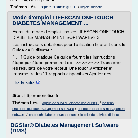
Thèmes liés :
/
logiciel diabete gratuit
logiciel diabete
Mode d'emploi LIFESCAN ONETOUCH
DIABETES MANAGEMENT ...
Extrait du mode d'emploi : notice LIFESCAN ONETOUCH
DIABETES MANAGEMENT SOFTWAREV2.3
Les instructions détaillées pour l'utilisation figurent dans le
Guide de l'utilisateur.
[. . . ] Guide pratique Ce guide fournit les instructions
étape par étape permettant de : >> >> >> >> Transférer
les résultats de votre lecteur OneTouch® Afficher et
transmettre les 11 rapports disponibles Ajouter des...
Lire la suite
Site :
http://unenotice.fr
Thèmes liés :
/
logiciel de suivi du diabete onetouch(r)
lifescan
/
onetouch diabetes management software
onetouch diabetes management
/
/
software
onetouch diabetes management
logiciel de suivi du diabete
BGStar® Diabetes Management Software
(DMS)