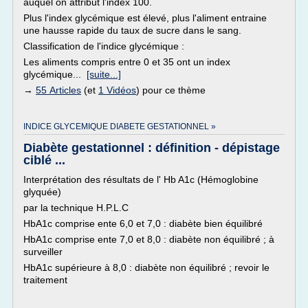
auquel on attribut l'index 100.
Plus l'index glycémique est élevé, plus l'aliment entraine
une hausse rapide du taux de sucre dans le sang.
Classification de l'indice glycémique :
Les aliments compris entre 0 et 35 ont un index
glycémique...
[suite...]
→
55 Articles
(et
1 Vidéos
) pour ce thème
INDICE GLYCEMIQUE DIABETE GESTATIONNEL »
Diabète gestationnel : définition - dépistage
ciblé ...
Interprétation des résultats de l' Hb A1c (Hémoglobine
glyquée)
par la technique H.P.L.C
HbA1c comprise ente 6,0 et 7,0 : diabète bien équilibré
HbA1c comprise ente 7,0 et 8,0 : diabète non équilibré ; à
surveiller
HbA1c supérieure à 8,0 : diabète non équilibré ; revoir le
traitement