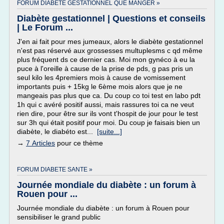
FORUM DIABETE GESTATIONNEL QUE MANGER »
Diabète gestationnel | Questions et conseils
| Le Forum ...
J'en ai fait pour mes jumeaux, alors le diabète gestationnel
n'est pas réservé aux grossesses multuplesms c qd même
plus fréquent ds ce dernier cas. Moi mon gynéco à eu la
puce à l'oreille à cause de la prise de pds, g pas pris un
seul kilo les 4premiers mois à cause de vomissement
importants puis + 15kg le 6ème mois alors que je ne
mangeais pas plus que ca. Du coup co toi test en labo pdt
1h qui c avéré positif aussi, mais rassures toi ca ne veut
rien dire, pour être sur ils vont t'hospit de jour pour le test
sur 3h qui était positif pour moi. Du coup je faisais bien un
diabète, le diabéto est...
[suite...]
→
7 Articles
pour ce thème
FORUM DIABETE SANTE »
Journée mondiale du diabète : un forum à
Rouen pour ...
Journée mondiale du diabète : un forum à Rouen pour
sensibiliser le grand public