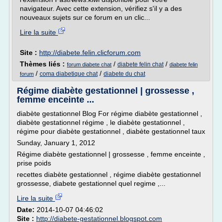
navigateur. Avec cette extension, vérifiez s'il y a des
nouveaux sujets sur ce forum en un clic...
Lire la suite
Site :
http://diabete.felin.clicforum.com
Thèmes liés :
/
/
diabete felin chat
forum diabete chat
diabete felin
/
/
coma diabetique chat
diabete du chat
forum
Régime diabète gestationnel | grossesse ,
femme enceinte ...
diabète gestationnel Blog For régime diabète gestationnel ,
diabète gestationnel régime , le diabète gestationnel ,
régime pour diabète gestationnel , diabète gestationnel taux
Sunday, January 1, 2012
Régime diabète gestationnel | grossesse , femme enceinte ,
prise poids
recettes diabète gestationnel , régime diabète gestationnel
grossesse, diabete gestationnel quel regime ,...
Lire la suite
Date:
2014-10-07 04:46:02
Site :
http://diabete-gestationnel.blogspot.com