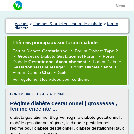
Menu
Accueil
>
Thèmes & articles : contre le diabete
>
forum
diabete
Thèmes principaux sur forum diabete
Forum Diabete
Gestationnel
•
Forum Diabete
Type 2
•
Grossesse
Diabete
Gestationnel
Forum
•
Forum
Diabete
Gestationnel Accouchement
•
Forum Diabete
Gestationnel Que Manger
•
Forum Diabete
Sante
•
Forum Diabete
Chat
•
Suite ...
Voir également
les vidéos
pour ce thème
FORUM DIABETE GESTATIONNEL »
Régime diabète gestationnel | grossesse ,
femme enceinte ...
diabète gestationnel Blog For régime diabète gestationnel ,
diabète gestationnel régime , le diabète gestationnel ,
régime pour diabète gestationnel , diabète gestationnel taux