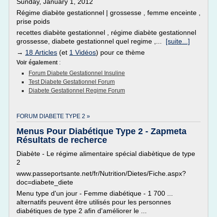
Sunday, January 1, 2012
Régime diabète gestationnel | grossesse , femme enceinte ,
prise poids
recettes diabète gestationnel , régime diabète gestationnel
grossesse, diabete gestationnel quel regime ,...
[suite...]
→
18 Articles
(et
1 Vidéos
) pour ce thème
Voir également
:
Forum Diabete Gestationnel Insuline
Test Diabete Gestationnel Forum
Diabete Gestationnel Regime Forum
FORUM DIABETE TYPE 2 »
Menus Pour Diabétique Type 2 - Zapmeta
Résultats de recherce
Diabète - Le régime alimentaire spécial diabètique de type
2
www.passeportsante.net/fr/Nutrition/Dietes/Fiche.aspx?
doc=diabete_diete
Menu type d'un jour - Femme diabétique - 1 700 ...
alternatifs peuvent être utilisés pour les personnes
diabétiques de type 2 afin d'améliorer le ...