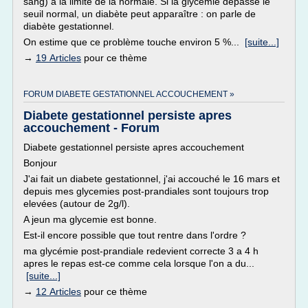
sang) à la limite de la normale. Si la glycémie dépasse le
seuil normal, un diabète peut apparaître : on parle de
diabète gestationnel.
On estime que ce problème touche environ 5 %...
[suite...]
→
19 Articles
pour ce thème
FORUM DIABETE GESTATIONNEL ACCOUCHEMENT »
Diabete gestationnel persiste apres
accouchement - Forum
Diabete gestationnel persiste apres accouchement
Bonjour
J'ai fait un diabete gestationnel, j'ai accouché le 16 mars et
depuis mes glycemies post-prandiales sont toujours trop
elevées (autour de 2g/l).
A jeun ma glycemie est bonne.
Est-il encore possible que tout rentre dans l'ordre ?
ma glycémie post-prandiale redevient correcte 3 a 4 h
apres le repas est-ce comme cela lorsque l'on a du...
[suite...]
→
12 Articles
pour ce thème