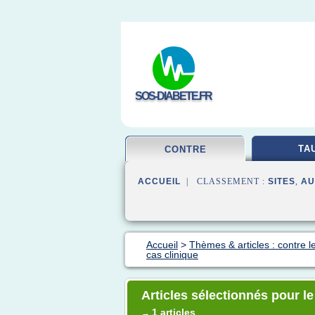
SOS-DIABETE.FR
TA
CONTRE
ACCUEIL
| CLASSEMENT :
SITES
,
AU
Accueil
>
Thèmes & articles : contre l
cas clinique
Articles sélectionnés pour l
1 articles
→