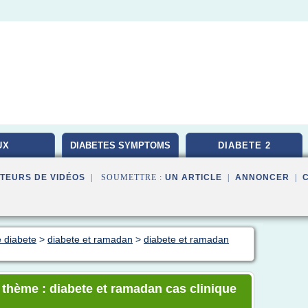
UX
DIABETES SYMPTOMS
DIABETE 2
TEURS DE VIDÉOS
| SOUMETTRE :
UN ARTICLE
|
ANNONCER
|
e diabete
>
diabete et ramadan
>
diabete et ramadan
e thème : diabete et ramadan cas clinique