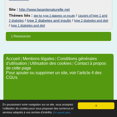
Site :
http://www.lasantenaturelle.net
Thèmes liés :
/
causes of type 1 and
diet for type 2 diabetes on insulin
/
type 2 diabetes and insulin
/
2 diabetes
type 2 diabetes and diet
/
type 1 diabetes and diet
1 Ressources
Accueil
|
Mentions légales
|
Conditions générales
d'utilisation
|
Utilisation des cookies
|
Contact à propos
de cette page
Pour ajouter ou supprimer un site, voir l'article 4 des
CGUs
En poursuivant votre navigation sur ce site, vous acceptez
X
l'utilisation de cookies pour vous proposer des contenus et
services adaptés à vos centres d'intérêts.
En savoir plus