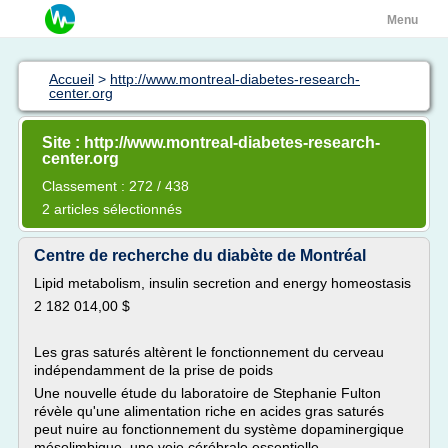
Menu
Accueil
>
http://www.montreal-diabetes-research-
center.org
Site : http://www.montreal-diabetes-research-
center.org
Classement : 272 / 438
2 articles sélectionnés
Centre de recherche du diabète de Montréal
Lipid metabolism, insulin secretion and energy homeostasis
2 182 014,00 $
Les gras saturés altèrent le fonctionnement du cerveau
indépendamment de la prise de poids
Une nouvelle étude du laboratoire de Stephanie Fulton
révèle qu'une alimentation riche en acides gras saturés
peut nuire au fonctionnement du système dopaminergique
mésolimbique, une voie cérébrale essentielle...