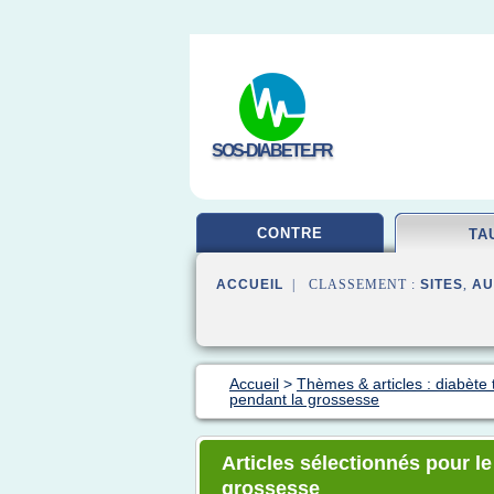
SOS-DIABETE.FR
CONTRE
TA
ACCUEIL
| CLASSEMENT :
SITES
,
AU
Accueil
>
Thèmes & articles : diabète 
pendant la grossesse
Articles sélectionnés pour l
grossesse