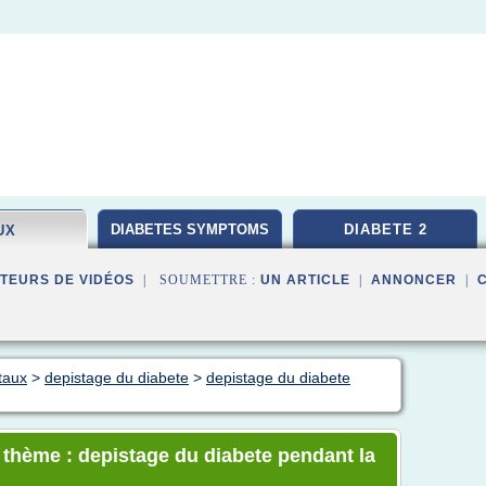
DIABETES SYMPTOMS
DIABETE 2
UX
TEURS DE VIDÉOS
| SOUMETTRE :
UN ARTICLE
|
ANNONCER
|
taux
>
depistage du diabete
>
depistage du diabete
e thème : depistage du diabete pendant la