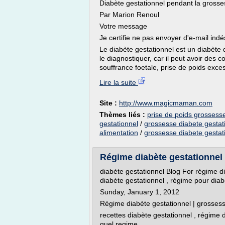
Diabète gestationnel pendant la gross
Par Marion Renoul
Votre message
Je certifie ne pas envoyer d'e-mail indé
Le diabète gestationnel est un diabète 
le diagnostiquer, car il peut avoir des
souffrance foetale, prise de poids excess
Lire la suite
Site :
http://www.magicmaman.com
Thèmes liés :
prise de poids grossess
gestationnel
/
grossesse diabete gestati
alimentation
/
grossesse diabete gesta
Régime diabète gestationnel 
diabète gestationnel Blog For régime di
diabète gestationnel , régime pour diab
Sunday, January 1, 2012
Régime diabète gestationnel | grossess
recettes diabète gestationnel , régime 
quel regime ,...