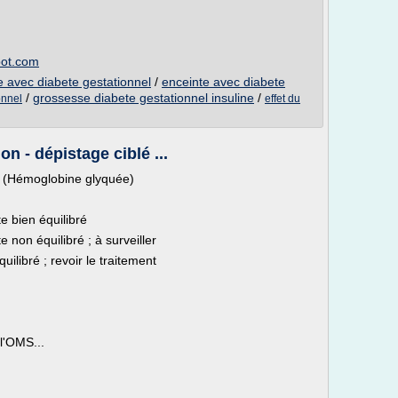
pot.com
e avec diabete gestationnel
/
enceinte avec diabete
/
grossesse diabete gestationnel insuline
/
onnel
effet du
on - dépistage ciblé ...
1c (Hémoglobine glyquée)
e bien équilibré
 non équilibré ; à surveiller
ilibré ; revoir le traitement
 l'OMS...