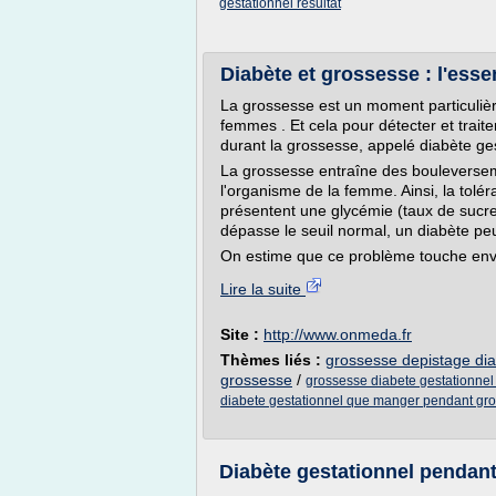
gestationnel resultat
Diabète et grossesse : l'essent
La grossesse est un moment particulièr
femmes . Et cela pour détecter et trai
durant la grossesse, appelé diabète ges
La grossesse entraîne des bouleversem
l'organisme de la femme. Ainsi, la tol
présentent une glycémie (taux de sucre 
dépasse le seuil normal, un diabète peu
On estime que ce problème touche envi
Lire la suite
Site :
http://www.onmeda.fr
Thèmes liés :
grossesse depistage dia
grossesse
/
grossesse diabete gestationnel
diabete gestationnel que manger pendant gr
Diabète gestationnel pendan