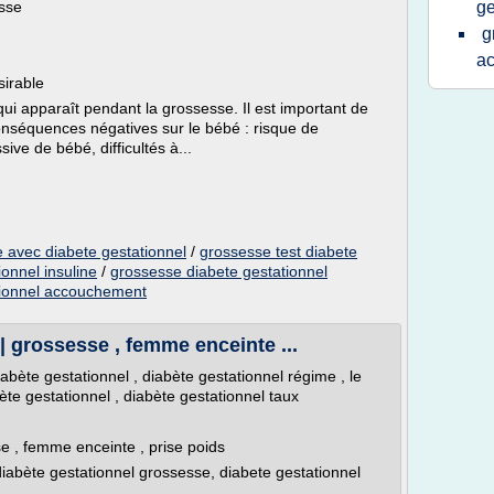
esse
ge
g
a
sirable
qui apparaît pendant la grossesse. Il est important de
 conséquences négatives sur le bébé : risque de
ive de bébé, difficultés à...
e avec diabete gestationnel
/
grossesse test diabete
onnel insuline
/
grossesse diabete gestationnel
tionnel accouchement
| grossesse , femme enceinte ...
abète gestationnel , diabète gestationnel régime , le
ète gestationnel , diabète gestationnel taux
e , femme enceinte , prise poids
diabète gestationnel grossesse, diabete gestationnel