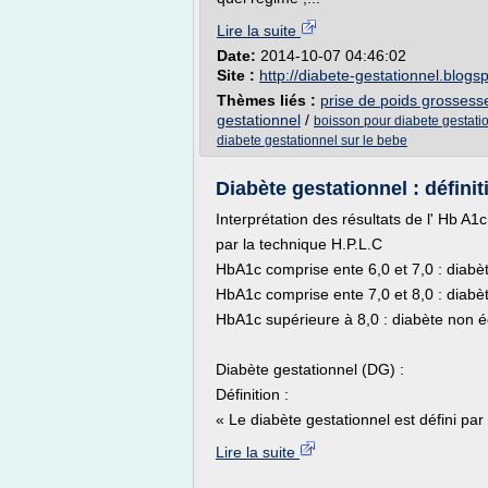
Lire la suite
Date:
2014-10-07 04:46:02
Site :
http://diabete-gestationnel.blogs
Thèmes liés :
prise de poids grossess
gestationnel
/
boisson pour diabete gestati
diabete gestationnel sur le bebe
Diabète gestationnel : définiti
Interprétation des résultats de l' Hb A
par la technique H.P.L.C
HbA1c comprise ente 6,0 et 7,0 : diabèt
HbA1c comprise ente 7,0 et 8,0 : diabète
HbA1c supérieure à 8,0 : diabète non équ
Diabète gestationnel (DG) :
Définition :
« Le diabète gestationnel est défini par
Lire la suite