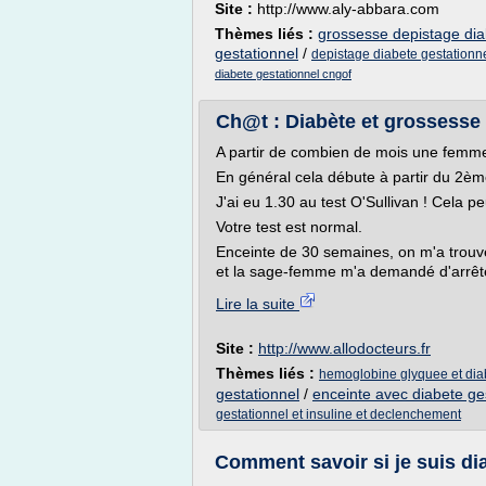
Site :
http://www.aly-abbara.com
Thèmes liés :
grossesse depistage dia
gestationnel
/
depistage diabete gestationn
diabete gestationnel cngof
Ch@t : Diabète et grossesse 
A partir de combien de mois une femme
En général cela débute à partir du 2èm
J'ai eu 1.30 au test O'Sullivan ! Cela p
Votre test est normal.
Enceinte de 30 semaines, on m'a trouv
et la sage-femme m'a demandé d'arrêter
Lire la suite
Site :
http://www.allodocteurs.fr
Thèmes liés :
hemoglobine glyquee et dia
gestationnel
/
enceinte avec diabete ge
gestationnel et insuline et declenchement
Comment savoir si je suis di