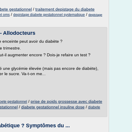
bete gestationnel
/
traitement depistage du diabete
/
/
el oms
depistage diabete gestationnel systematique
depistage
- Allodocteurs
 enceinte peut avoir du diabète ?
e trimestre.
eut-il augmenter encore ? Dois-je refaire un test ?
é une glycémie élevée (mais pas encore de diabète),
 le sucre. Va-t-on me...
/
prise de poids grossesse avec diabete
bete gestationnel
stationnel
/
diabete gestationnel insuline dose
/
diabete
abétique ? Symptômes du ...