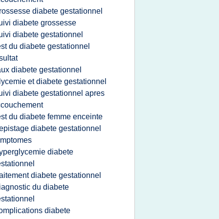
rossesse diabete gestationnel
uivi diabete grossesse
uivi diabete gestationnel
est du diabete gestationnel
sultat
aux diabete gestationnel
lycemie et diabete gestationnel
uivi diabete gestationnel apres
ccouchement
est du diabete femme enceinte
epistage diabete gestationnel
ymptomes
yperglycemie diabete
stationnel
raitement diabete gestationnel
iagnostic du diabete
stationnel
omplications diabete