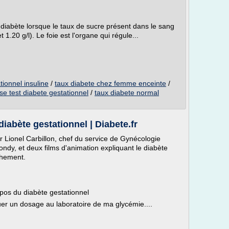
 diabète lorsque le taux de sucre présent dans le sang
 1.20 g/l). Le foie est l'organe qui régule...
ionnel insuline
/
taux diabete chez femme enceinte
/
se test diabete gestationnel
/
taux diabete normal
iabète gestationnel | Diabete.fr
r Lionel Carbillon, chef du service de Gynécologie
ondy, et deux films d'animation expliquant le diabète
chement.
opos du diabète gestationnel
r un dosage au laboratoire de ma glycémie....