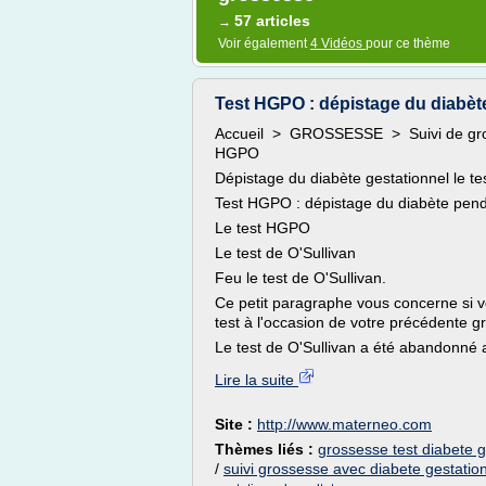
57 articles
→
Voir également
4 Vidéos
pour ce thème
Test HGPO : dépistage du diabèt
Accueil > GROSSESSE > Suivi de gross
HGPO
Dépistage du diabète gestationnel le 
Test HGPO : dépistage du diabète pend
Le test HGPO
Le test de O'Sullivan
Feu le test de O'Sullivan.
Ce petit paragraphe vous concerne si 
test à l'occasion de votre précédente g
Le test de O'Sullivan a été abandonné au
Lire la suite
Site :
http://www.materneo.com
Thèmes liés :
grossesse test diabete g
/
suivi grossesse avec diabete gestatio