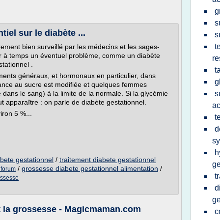
g
s
iel sur le diabète ...
s
t
ement bien surveillé par les médecins et les sages-
ter à temps un éventuel problème, comme un diabète
re
tationnel .
t
ents généraux, et hormonaux en particulier, dans
g
érance au sucre est modifiée et quelques femmes
dans le sang) à la limite de la normale. Si la glycémie
s
t apparaître : on parle de diabète gestationnel.
a
ron 5 %...
t
d
s
h
bete gestationnel
/
traitement diabete gestationnel
ge
/
grossesse diabete gestationnel alimentation
/
 forum
t
ossesse
d
ge
t la grossesse - Magicmaman.com
c