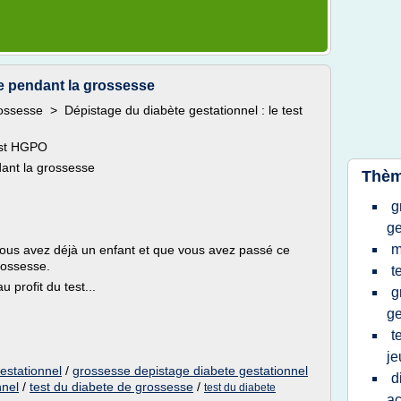
e pendant la grossesse
esse > Dépistage du diabète gestationnel : le test
test HGPO
ant la grossesse
Thèm
g
ge
m
vous avez déjà un enfant et que vous avez passé ce
rossesse.
t
 profit du test...
g
ge
t
je
estationnel
/
grossesse depistage diabete gestationnel
d
nnel
/
test du diabete de grossesse
/
test du diabete
a